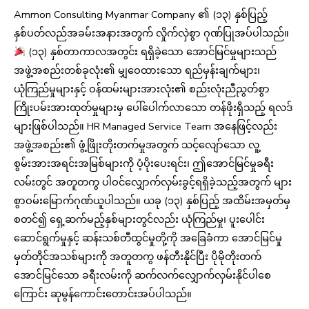
Ammon Consulting Myanmar Company ၏ (၁၃) နှစ်ပြည့်
နှစ်ပတ်လည်အခမ်းအနားအတွက် လှိုက်လှဲစွာ ဂုဏ်ပြုအပ်ပါသည်။
(၁၃) နှစ်တာကာလအတွင်း ရရှိခဲ့သော အောင်မြင်မှုများသည်
အဖွဲ့အစည်းတစ်ခုလုံး၏ မျှဝေထားသော ရည်မှန်းချက်များ၊
ယုံကြည်မှုများနှင့် ဝန်ထမ်းများအားလုံး၏ စည်းလုံးညီညွတ်စွာ
ကြိုးပမ်းအားထုတ်မှုများမှ ပေါ်ပေါက်လာသော တန်ဖိုးရှိသည့် ရလဒ်
များဖြစ်ပါသည်။ HR Managed Service Team အနေဖြင့်လည်း
အဖွဲ့အစည်း၏ ဖွံ့ဖြိုးတိုးတက်မှုအတွက် သင့်လျော်သော လူ့
စွမ်းအားအရင်းအမြစ်များကို ပံ့ပိုးပေးရင်း၊ ဤအောင်မြင်မှုခရီး
လမ်းတွင် အတူတကွ ပါဝင်လျှောက်လှမ်းခွင့်ရရှိခဲ့သည့်အတွက် များ
စွာဝမ်းမြောက်ဂုဏ်ယူပါသည်။ ယခု (၁၃) နှစ်ပြည့် အထိမ်းအမှတ်မှ
စတင်၍ ရှေ့ဆက်မည့်နှစ်များတွင်လည်း ယုံကြည်မှု၊ ပူးပေါင်း
ဆောင်ရွက်မှုနှင့် ဆန်းသစ်တီထွင်မှုတို့ကို အခြေခံကာ အောင်မြင်မှု
မှတ်တိုင်အသစ်များကို အတူတကွ ဖန်တီးနိုင်ပြီး ပိုမိုတိုးတက်
အောင်မြင်သော ခရီးလမ်းကို ဆက်လက်လျှောက်လှမ်းနိုင်ပါစေ
ကြောင်း ဆုမွန်ကောင်းတောင်းအပ်ပါသည်။