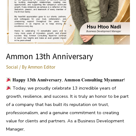
Ammon 13th Anniversary
Social
/ By
Ammon Editor
𝐇𝐚𝐩𝐩𝐲 𝟏𝟑𝐭𝐡 𝐀𝐧𝐧𝐢𝐯𝐞𝐫𝐬𝐚𝐫𝐲, 𝐀𝐦𝐦𝐨𝐧 𝐂𝐨𝐧𝐬𝐮𝐥𝐭𝐢𝐧𝐠 𝐌𝐲𝐚𝐧𝐦𝐚𝐫!
Today, we proudly celebrate 13 incredible years of
growth, resilience, and success. It is truly an honor to be part
of a company that has built its reputation on trust,
professionalism, and a genuine commitment to creating
value for clients and partners. As a Business Development
Manager,