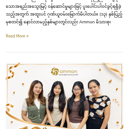
သောအရည်အသွေးမြင့် ဝန်ဆောင်မှုများဖြင့် ပူးပေါင်းပါဝင်ခွင့်ရရှိခဲ့
သည့်အတွက် အထူးပင် ဂုဏ်ယူဝမ်းမြောက်မိပါတယ်။ (၁၃) နှစ်ပြည့်
မှစတင်၍ နောင်လာမည့်နှစ်များတွင်လည်း Ammon မိသားစု၊
Read More »
Ammon
13th
Year
Anniversary