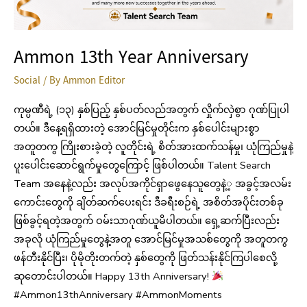
Ammon 13th Year Anniversary
Social
/ By
Ammon Editor
ကုမ္ပဏီရဲ့ (၁၃) နှစ်ပြည့် နှစ်ပတ်လည်အတွက် လှိုက်လှဲစွာ ဂုဏ်ပြုပါ
တယ်။ ဒီနေ့ရရှိထားတဲ့ အောင်မြင်မှုတိုင်းက နှစ်ပေါင်းများစွာ
အတူတကွ ကြိုးစားခဲ့တဲ့ လူတိုင်းရဲ့ စိတ်အားထက်သန်မှု၊ ယုံကြည်မှုနဲ့
ပူးပေါင်းဆောင်ရွက်မှုတွေကြောင့် ဖြစ်ပါတယ်။ Talent Search
Team အနေနဲ့လည်း အလုပ်အကိုင်ရှာဖွေနေသူတွေနဲ့့ အခွင့်အလမ်း
ကောင်းတွေကို ချိတ်ဆက်ပေးရင်း ဒီခရီးစဉ်ရဲ့ အစိတ်အပိုင်းတစ်ခု
ဖြစ်ခွင့်ရတဲ့အတွက် ဝမ်းသာဂုဏ်ယူမိပါတယ်။ ရှေ့ဆက်ပြီးလည်း
အခုလို ယုံကြည်မှုတွေနဲ့အတူ အောင်မြင်မှုအသစ်တွေကို အတူတကွ
ဖန်တီးနိုင်ပြီး၊ ပိုမိုတိုးတက်တဲ့ နှစ်တွေကို ဖြတ်သန်းနိုင်ကြပါစေလို့
ဆုတောင်းပါတယ်။ Happy 13th Anniversary!
#Ammon13thAnniversary #AmmonMoments