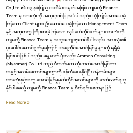
Co.,Ltd ၏ ၁၃ နှစ်ပြည့် အထိမ်းအမှတ်အဖြစ် ကျမတို့ Finance
Team မှ အားလုံးကို အထူးဂုဏ်ပြုအပ်ပါသည်။ ယုံကြည်အားပေးခဲ့
ကြသော Client များ၊ ဦးဆောင်ပေးခဲ့ကြသော Management Team
နှင့် အတူတကွ ကြိုးစားခဲ့ကြသော လုပ်ဖော်ကိုင်ဖက်များအားလုံးကို
ကျမတို့ Finance Team မှ အထူးကျေးဇူးတင်ရှိပါသည်။ အားလုံး၏
ပူးပေါင်းဆောင်ရွက်မှုကြောင့် ယနေ့တိုင်အောင်မြင်မှုများကို ရရှိခဲ့
ခြင်းပင်ဖြစ်ပါသည်။ ရှေ့ဆက်ပြီးလည်း Ammon Consulting
(Myanmar) Co.,Ltd သည် ဒီထက်မက တိုးတက်အောင်မြင်ကာ
အခွင့်အလမ်းကောင်းများစွာကို ဖန်တီးပေးနိုင်ပြီး ဝန်ထမ်းများ
အားလုံးနှင့်အတူ အောင်မြင်မှုမှတ်တိုင်အသစ်များကို ဆက်လက်ရယူ
နိုင်ပါစေလို့ ကျမတို့ Finance Team မှ စိတ်ရင်းစေတနာဖြင့်
Read More »