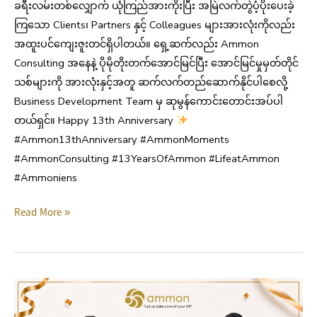
ခရီးလမ်းတစ်လျှောက် ယုံကြည်အားကိုးပြီး အမြဲလက်တွဲပံ့ပိုးပေးခဲ့
ကြသော Clients၊ Partners နှင့် Colleagues များအားလုံးကိုလည်း
အထူးပင်ကျေးဇူးတင်ရှိပါတယ်။ ရှေ့ဆက်လည်း Ammon
Consulting အနေနဲ့ ပိုမိုတိုးတက်အောင်မြင်ပြီး အောင်မြင်မှုမှတ်တိုင်
သစ်များကို အားလုံးနှင့်အတူ ဆက်လက်တည်ဆောက်နိုင်ပါစေလို့
Business Development Team မှ ဆုမွန်ကောင်းတောင်းအပ်ပါ
တယ်ရှင်။ Happy 13th Anniversary
#Ammon13thAnniversary #AmmonMoments
#AmmonConsulting #13YearsOfAmmon #LifeatAmmon
#Ammoniens
Read More »
Ammon
13th