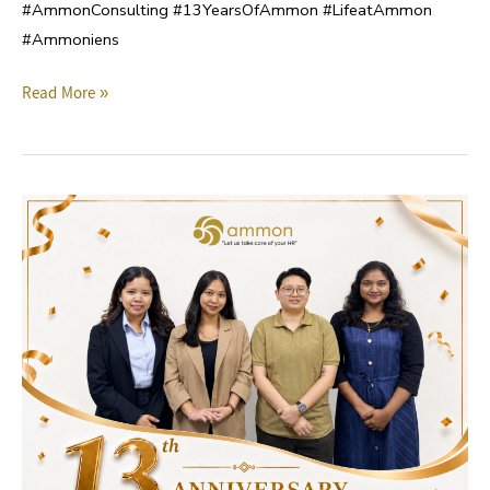
#AmmonConsulting #13YearsOfAmmon #LifeatAmmon
#Ammoniens
Read More »
Ammon
13th
Year
Anniversary