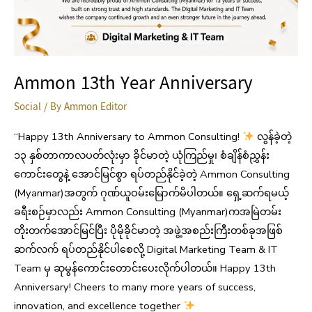
Ammon 13th Year Anniversary
Social
/ By
Ammon Editor
“Happy 13th Anniversary to Ammon Consulting!
လွန်ခဲ့တဲ့
၁၃ နှစ်တာကာလပတ်လုံးမှာ ခိုင်မာတဲ့ ယုံကြည်မှု၊ စံချိန်စံညွှန်း
ကောင်းတွေနဲ့ အောင်မြင်စွာ ရပ်တည်နိုင်ခဲ့တဲ့ Ammon Consulting
(Myanmar)အတွက် ဂုဏ်ယူဝမ်းမြောက်မိပါတယ်။ ရှေ့ဆက်ရမယ့်
ခရီးစဉ်မှာလည်း Ammon Consulting (Myanmar)ကအမြဲတမ်း
တိုးတက်အောင်မြင်ပြီး ပိုမိုခိုင်မာတဲ့ အဖွဲ့အစည်းကြီးတစ်ခုအဖြစ်
ဆက်လက် ရပ်တည်နိုင်ပါစေလို့ Digital Marketing Team & IT
Team မှ ဆုမွန်‌ကောင်းတောင်းပေးလိုက်ပါတယ်။ Happy 13th
Anniversary! Cheers to many more years of success,
innovation, and excellence together