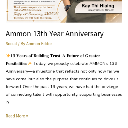
Ammon 13th Year Anniversary
Social
/ By
Ammon Editor
𝟏𝟑 𝐘𝐞𝐚𝐫𝐬 𝐨𝐟 𝐁𝐮𝐢𝐥𝐝𝐢𝐧𝐠 𝐓𝐫𝐮𝐬𝐭. 𝐀 𝐅𝐮𝐭𝐮𝐫𝐞 𝐨𝐟 𝐆𝐫𝐞𝐚𝐭𝐞𝐫
𝐏𝐨𝐬𝐬𝐢𝐛𝐢𝐥𝐢𝐭𝐢𝐞𝐬
Today, we proudly celebrate AMMON’s 13th
Anniversary—a milestone that reflects not only how far we
have come, but also the purpose that continues to drive us
forward. Over the past 13 years, we have had the privilege
of connecting talent with opportunity, supporting businesses
in
Read More »