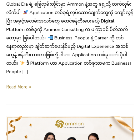
Global Era ရဲ့ ခြေလှမ်းတိုင်းမှာ Ammon နဲ့အတူ ရှေ့သို့ တက်လှမ်း
လိုက်ပါ!
Application တစ်ခုရဲ့လုပ်ဆောင်ချက်တွေကို ကျော်လွန်
ပြီး အခွင့်အလမ်းအသစ်တွေ စတင်ဖန်တီးပေးမယ့် Digital
Platform တစ်ခုကို Ammon Consulting က မကြာခင် မိတ်ဆက်
တော့မှာ ဖြစ်ပါတယ်။
Business, People နဲ့ Career ကို တစ်
နေရာတည်းမှာ ချိတ်ဆက်ပေးနိုင်မည့် Digital Experience အသစ်
တွေနဲ့ ဖန်တီးထားတာဖြစ်လို့ ဒါဟာ Application တစ်ခုထက် ပိုပါ
တယ်။
ဒီ Platform ဟာ Application တစ်ခုသာမက Business၊
People […]
Read More »
Ammon
13th
Year