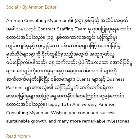
Social
/ By
Ammon Editor
Ammon Consulting Myanmar ၏ (၁၃) နှစ်ပြည့် အထိမ်းအမှတ်
အခါသမယတွင် Contract Staffing Team မှ ဂုဏ်ပြုဆုမွန်ကောင်း
တောင်းအပ်ပါသည်။ (၁၃) နှစ်တာကာလအတွင်း ယုံကြည်မှု၊
ကျွမ်းကျင်မှုနှင့် ထူးချွန်သော ဝန်ဆောင်မှုများဖြင့် အောင်မြင်မှု
မှတ်တိုင်များစွာကို စိုက်ထူနိုင်ခဲ့သည့်အတွက် အထူးဂုဏ်ယူ
ဝမ်းမြောက်မိပါသည်။ ရှေ့ဆက်လည်း ပိုမိုကြီးမားသော အောင်မြင်မှု
များ၊ ရေရှည်တိုးတက်မှုများနှင့် အခွင့်အလမ်းအသစ်များကို
ဆက်လက်ဖန်တီးနိုင်ပြီး ဝန်ထမ်းများ၊ Clients များနှင့် Business
Partners များအားလုံး၏ ယုံကြည်မှုကို ဆက်လက်ရရှိကာ
အောင်မြင်မှုများစွာဖြင့် ရှေ့ဆက်နိုင်ပါစေကြောင်း ဆုမွန်ကောင်း
တောင်းအပ်ပါသည်။ Happy 13th Anniversary, Ammon
Consulting Myanmar! Wishing you continued success,
sustainable growth, and many more remarkable milestones
Read More »