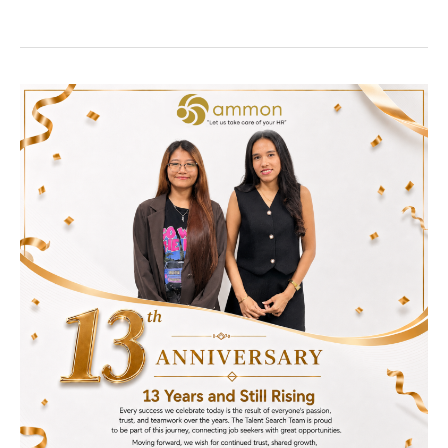
Ammon
13th
Year
Anniversary