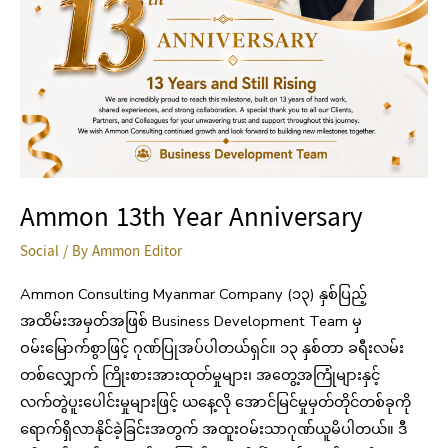
Ammon 13th Year Anniversary
Social
/ By
Ammon Editor
Ammon Consulting Myanmar Company (၁၃) နှစ်ပြည့်
အထိမ်းအမှတ်အဖြစ် Business Development Team မှ
ဝမ်းမြောက်စွာဖြင့် ဂုဏ်ပြုအပ်ပါတယ်ရှင်။ ၁၃ နှစ်တာ ခရီးလမ်း
တစ်လျှောက် ကြိုးစားအားထုတ်မှုများ၊ အတွေ့အကြုံများနှင့်
လက်တွဲပူးပေါင်းမှုများဖြင့် ယနေ့လို အောင်မြင်မှုမှတ်တိုင်တစ်ခုကို
ရောက်ရှိလာနိုင်ခဲ့ခြင်းအတွက် အထူးဝမ်းသာဂုဏ်ယူမိပါတယ်။ ဒီ