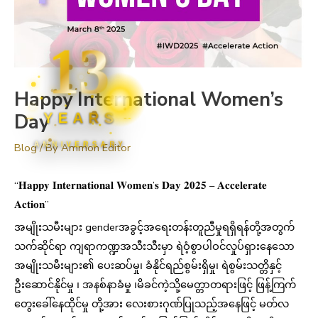
13
Happy International Women’s
Day
YEARS
ANNIVERSARY
Blog
/ By
Ammon Editor
“𝐇𝐚𝐩𝐩𝐲 𝐈𝐧𝐭𝐞𝐫𝐧𝐚𝐭𝐢𝐨𝐧𝐚𝐥 𝐖𝐨𝐦𝐞𝐧’𝐬 𝐃𝐚𝐲 𝟐𝟎𝟐𝟓 – 𝐀𝐜𝐜𝐞𝐥𝐞𝐫𝐚𝐭𝐞
𝐀𝐜𝐭𝐢𝐨𝐧”
အမျိုးသမီးများ genderအခွင့်အရေးတန်းတူညီမှုရရှိရန်တို့အတွက်
သက်ဆိုင်ရာ ကျရာကဏ္ဍအသီးသီးမှာ ရဲဝံ့စွာပါဝင်လှုပ်ရှားနေသော
အမျိုးသမီးများ၏ ပေးဆပ်မှု၊ ခံနိုင်ရည်စွမ်းရှိမှု၊ ရဲစွမ်းသတ္တိနှင့်
ဦးဆောင်နိုင်မှု ၊ အနစ်နာခံမှု ၊မိခင်ကဲ့သို့မေတ္တာတရားဖြင့် ဖြန့်ကြက်
တွေးခေါ်နေထိုင်မှု တို့အား လေးစားဂုဏ်ပြုသည့်အနေဖြင့် မတ်လ