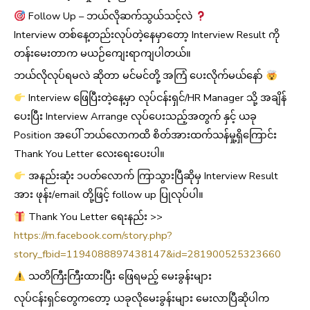
Follow Up – ဘယ်လိုဆက်သွယ်သင့်လဲ
Interview တစ်နေ့တည်းလုပ်တဲ့နေမှာတော့ Interview Result ကို
တန်းမေးတာက မယဉ်ကျေးရာကျပါတယ်။
ဘယ်လိုလုပ်ရမလဲ ဆိုတာ မင်မင်တို့ အကြံ ပေးလိုက်မယ်နော်
Interview ဖြေပြီးတဲ့နေ့မှာ လုပ်ငန်းရှင်/HR Manager သို့ အချိန်
ပေးပြီး Interview Arrange လုပ်ပေးသည့်အတွက် နှင့် ယခု
Position ‌အပေါ် ဘယ်လောကထိ စိတ်အားထက်သန်မှု့ရှိကြောင်း
Thank You Letter လေးရေးပေးပါ။
အနည်းဆုံး ၁ပတ်လောက် ကြာသွားပြီဆိုမှ Interview Result
အား ဖုန်း/email တို့ဖြင့် follow up ပြုလုပ်ပါ။
Thank You Letter ရေးနည်း >>
https://m.facebook.com/story.php?
story_fbid=1194088897438147&id=281900525323660
သတိကြီးကြီးထားပြီး ဖြေရမည့် မေးခွန်းများ
လုပ်ငန်းရှင်တွေကတော့ ယခုလိုမေးခွန်းများ မေးလာပြီဆိုပါက