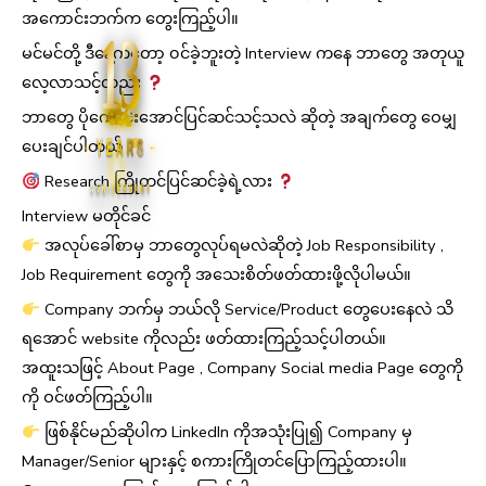
အကောင်းဘက်က တွေးကြည့်ပါ။
13
မင်မင်တို့ ဒီနေ့ကတော့ ၀င်ခဲ့ဘူးတဲ့ Interview ကနေ ဘာတွေ အတုယူ
လေ့လာသင့်လည်း
ဘာတွေ ပိုကောင်းအောင်ပြင်ဆင်သင့်သလဲ ဆိုတဲ့ အချက်တွေ ဝေမျှ
YEARS
ပေးချင်ပါတယ်
Research ကြိုတင်ပြင်ဆင်ခဲ့ရဲ့လား
ANNIVERSARY
Interview မတိုင်ခင်
အလုပ်ခေါ်စာမှ ဘာတွေလုပ်ရမလဲဆိုတဲ့ Job Responsibility ,
Job Requirement တွေကို အသေးစိတ်ဖတ်ထားဖို့လိုပါမယ်။
Company ဘက်မှ ဘယ်လို Service/Product တွေပေးနေလဲ သိ
ရအောင် website ကိုလည်း ဖတ်ထားကြည့်သင့်ပါတယ်။
အထူးသဖြင့် About Page , Company Social media Page တွေကို
ကို ဝင်ဖတ်ကြည့်ပါ။
ဖြစ်နိုင်မည်ဆိုပါက LinkedIn ကိုအသုံးပြု၍ Company မှ
Manager/Senior များနှင့် စကားကြိုတင်ပြောကြည့်ထားပါ။