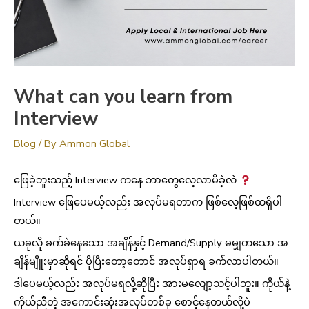
What can you learn from
Interview
Blog
/ By
Ammon Global
ဖြေခဲ့ဘူးသည့် Interview ကနေ ဘာတွေလေ့လာမိခဲ့လဲ
Interview ဖြေပေမယ့်လည်း အလုပ်မရတာက ဖြစ်လေ့ဖြစ်ထရှိပါ
တယ်။
ယခုလို ခက်ခဲနေသော အချိန်နှင့် Demand/Supply မမျှတသော အ
ချိန်မျိူးမှာဆိုရင် ပိုပြီးတော့တောင် အလုပ်ရှာရ ခက်လာပါတယ်။
ဒါပေမယ့်လည်း အလုပ်မရလို့ဆိုပြီး အားမလျော့သင့်ပါဘူး။ ကိုယ်နဲ့
ကိုယ်ညီတဲ့ အကောင်းဆုံးအလုပ်တစ်ခု စောင့်နေတယ်လို့ပဲ