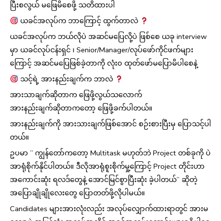
ပြီးစလွယ် မဖြေမိစေဖို့ သတိထားပါ
ယခင်အလုပ်က ဘာကြောင့် ထွက်တာလဲ
ယခင်အလုပ်က ဘယ်လိုပဲ အဆင်မပြေလို့ပဲ ဖြစ်စေ ယခု interview
မှာ ယခင်လုပ်ငန်းရှင် ၊ Senior/Manager/လုပ်ဖော်ကိုင်ဖက်များ
ကြောင့် အဆင်မပြေဖြစ်ခဲ့တာကို လုံး၀ ထုတ်ဖော်မပြောမိပါစေနဲ့
သင့်ရဲ့ အားနည်းချက်က ဘာလဲ
အားသာချက်ဆိုတာက ဖြေဖို့လွယ်သလောက်
အားနည်းချက်ဆိုတာကတော့ ဖြေဖို့ခက်ပါတယ်။
အားနည်းချက်ကို အားသားချက်ဖြစ်အောင် စဉ်းစားပြီးမှ ပြောသင့်ပါ
တယ်။
ဥပမာ ” ကျွန်တော်ကတော့ Multitask မဟုတ်ဘဲ Project တစ်ခုကို ပဲ
အာရုံစိုက်နိုင်ပါတယ်။ ဒီလိုအာရုံစူးစိုက်မှု့ကြောင့် Project တိုင်းဟာ
အကောင်းဆုံး ရလဒ်တွေနဲ့ အောင်မြင်စွာပြီးဆုံး ခဲ့ပါတယ်” ဆိုတဲ့
အပြောချိုချိုလေးတွေ ပြောတတ်ဖို့လိုပါမယ်။
Candidates များအားလုံးလည်း အလုပ်လျှောက်ထားရာတွင် အားမ