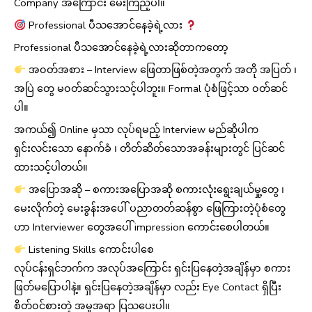
Company အကြောင်း မေးကြည့်ပါ။
Professional ပီသအောင်နေခဲ့ရဲ့လား
Professional ပီသအောင်နေခဲ့ရဲ့လားဆိုတာကတော့
အ၀တ်အစား – Interview ဖြေတာဖြစ်တဲ့အတွက် အတို အပြတ် ၊
အပြဲ တွေ မ၀တ်ဆင်သွားသင့်ပါဘူး။ Formal ပုံစံဖြင့်သာ ၀တ်ဆင်
ပါ။
အကယ်၍ Online မှသာ လုပ်ရမည့် Interview မည်ဆိုပါက
ရှင်းလင်းသော နောက်ခံ ၊ တိတ်ဆိတ်သောအခန်းများတွင် ပြင်ဆင်
ထားသင့်ပါတယ်။
အပြောအဆို – စကားအပြောအဆို စကားလုံးရွေးချယ်မှု့တွေ ၊
မေးလိုက်တဲ့ မေးခွန်းအပေါ် ပညာတတ်ဆန်စွာ ဖြေကြားတဲ့ပုံစံတွေ
ဟာ Interviewer တွေအပေါ် impression ကောင်းစေပါတယ်။
Listening Skills ကောင်းပါစေ
လုပ်ငန်းရှင်ဘက်က အလုပ်အကြောင်း ရှင်းပြနေတဲ့အချိန်မှာ စကား
ဖြတ်မပြောပါနဲ့။ ရှင်းပြနေတဲ့အချိန်မှာ လည်း Eye Contact ရှိပြီး
စိတ်၀င်စားတဲ့ အမှုအရာ ပြသပေးပါ။