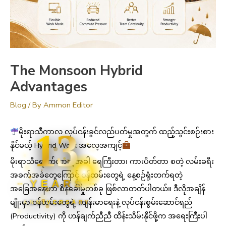
The Monsoon Hybrid
Advantages
Blog
/ By
Ammon Editor
13
မိုးရာသီကာလ လုပ်ငန်းခွင်လည်ပတ်မှုအတွက် ထည့်သွင်းစဉ်းစား
နိုင်မယ့် Hybrid Work အလေ့အကျင့်
မိုးရာသီရောက်လာတဲ့အခါ ရေကြီးတာ၊ ကားပိတ်တာ စတဲ့ လမ်းခရီး
အခက်အခဲတွေကြောင့် ဝန်ထမ်းတွေရဲ့ နေ့စဉ်ရုံးတက်ရတဲ့
YEARS
အခြေအနေဟာ စိန်ခေါ်မှုတစ်ခု ဖြစ်လာတတ်ပါတယ်။ ဒီလိုအချိန်
မျိုးမှာ ဝန်ထမ်းတွေရဲ့ ကျန်းမာရေးနဲ့ လုပ်ငန်းစွမ်းဆောင်ရည်
ANNIVERSARY
(Productivity) ကို ဟန်ချက်ညီညီ ထိန်းသိမ်းနိုင်ဖို့က အရေးကြီးပါ