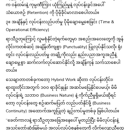
က ဝန်ထမ်းနဲ့ ကုမ္ပဏီကြား ယုံကြည်မှုနဲ့ လုပ်ငန်းခွင်အပေါ်
သံယောဇဉ် (Retention) ကို ပိုမိုခိုင်မာလာစေပါတယ်။
၃။ အချိန်နှင့် လုပ်ငန်းလည်ပတ်မှု ပိုမိုချောမွေ့စေခြင်း (Time &
Operational Efficiency)
ရာသီဥတုကြောင့် လူမစုံနိုင်တဲ့ရက်တွေမှာ အစည်းအဝေးတွေကို အွန်
လိုင်းကတစ်ဆင့် အချိန်တိကျစွာ (Punctuality) ပြုလုပ်နိုင်သလို၊ ရုံး
တွင်း လုပ်ငန်းလည်ပတ်မှု တချို့ကိုလည်း နည်းပညာအကူအညီနဲ့
ချောမွေ့စွာ ဆက်လက်လုပ်ဆောင်နိုင်လို့ အချိန်ကုန် သက်သာစေပါ
တယ်။
သေချာတာတစ်ခုကတော့ Hybrid Work ဆိုတာ လုပ်ငန်းတိုင်း၊
ရာထူးတိုင်းအတွက် ၁၀၀ ရာခိုင်နှုန်း အဆင်မပြေနိုင်ပေမယ့်၊ မိမိ
လုပ်ငန်းရဲ့ သဘာဝ (Business Nature) နဲ့ ကိုက်ညီမှုရှိမယ်ဆိုရင်
တော့ လုပ်ငန်းတွေ စဉ်ဆက်မပြတ် လည်ပတ်နိုင်ဖို့ (Business
Continuity) အထောက်အကူပြုတဲ့ ချဉ်းကပ်မှုတစ်ခု ဖြစ်ပါတယ်။
“ခေတ်ကာလနဲ့ ရာသီဥတုအခြေအနေပေါ် မူတည်ပြီး မိမိလုပ်ငန်းနဲ့
အသင့်တော်ဆုံးဖြစ်မယ့် အလုပ်လုပ်ပုံစနစ်တွေကို လိုက်လျောညီထွေ