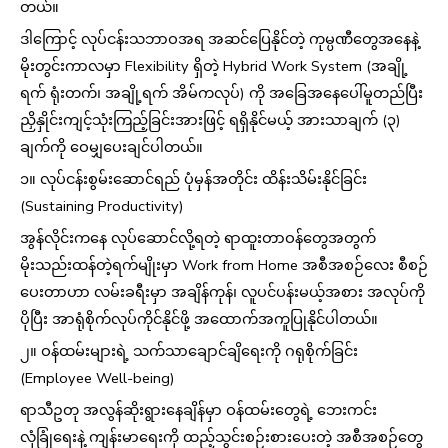
တယ်။
ဒါကြောင့် လုပ်ငန်းသဘာဝအရ အဆင်ပြေနိုင်တဲ့ ကုမ္ပဏီတွေအနေနဲ့
မိုးတွင်းကာလမှာ Flexibility ရှိတဲ့ Hybrid Work System (အချို့
ရက် ရုံးတက်၊ အချို့ရက် အိမ်ကလုပ်) ကို အခြေအနေပေါ်မူတည်ပြီး
ညှိနှိုင်းကျင့်သုံးကြည့်ခြင်းအားဖြင့် ရရှိနိုင်မယ့် အားသာချက် (၃)
ချက်ကို ဝေမျှပေးချင်ပါတယ်။
၁။ လုပ်ငန်းစွမ်းဆောင်ရည် ပုံမှန်အတိုင်း ထိန်းသိမ်းနိုင်ခြင်း
(Sustaining Productivity)
အွန်လိုင်းကနေ လုပ်ဆောင်လို့ရတဲ့ ရာထူးတာဝန်တွေအတွက်
မိုးသည်းထန်တဲ့ရက်မျိုးမှာ Work from Home အစီအစဉ်လေး စီစဉ်
ပေးတာဟာ လမ်းခရီးမှာ အချိန်ကုန်၊ လူပင်ပန်းမယ့်အစား အလုပ်ကို
ပိုပြီး အာရုံစိုက်လုပ်ကိုင်နိုင်ဖို့ အထောက်အကူပြုနိုင်ပါတယ်။
၂။ ဝန်ထမ်းများရဲ့ သက်သာချောင်ချိရေးကို ဂရုစိုက်ခြင်း
(Employee Well-being)
ရာသီဥတု အလွန်ဆိုးရွားနေချိန်မှာ ဝန်ထမ်းတွေရဲ့ ဘေးကင်း
လုံခြုံရေးနဲ့ ကျန်းမာရေးကို ထည့်သွင်းစဉ်းစားပေးတဲ့ အစီအစဉ်တွေ