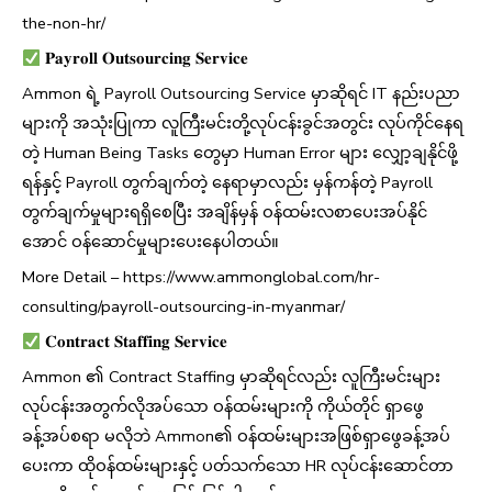
the-non-hr/
𝐏𝐚𝐲𝐫𝐨𝐥𝐥 𝐎𝐮𝐭𝐬𝐨𝐮𝐫𝐜𝐢𝐧𝐠 𝐒𝐞𝐫𝐯𝐢𝐜𝐞
Ammon ရဲ့ Payroll Outsourcing Service မှာဆိုရင် IT နည်းပညာ
များကို အသုံးပြုကာ လူကြီးမင်းတို့လုပ်ငန်းခွင်အတွင်း လုပ်ကိုင်နေရ
တဲ့ Human Being Tasks တွေမှာ Human Error များ လျှော့ချနိုင်ဖို့
ရန်နှင့် Payroll တွက်ချက်တဲ့ နေရာမှာလည်း မှန်ကန်တဲ့ Payroll
တွက်ချက်မှုများရရှိစေပြီး အချိန်မှန် ဝန်ထမ်းလစာပေးအပ်နိုင်
အောင် ဝန်ဆောင်မှုများပေးနေပါတယ်။
More Detail – https://www.ammonglobal.com/hr-
consulting/payroll-outsourcing-in-myanmar/
𝐂𝐨𝐧𝐭𝐫𝐚𝐜𝐭 𝐒𝐭𝐚𝐟𝐟𝐢𝐧𝐠 𝐒𝐞𝐫𝐯𝐢𝐜𝐞
Ammon ၏ Contract Staffing မှာဆိုရင်လည်း လူကြီးမင်းများ
လုပ်ငန်းအတွက်လိုအပ်သော ဝန်ထမ်းများကို ကိုယ်တိုင် ရှာဖွေ
ခန့်အပ်စရာ မလိုဘဲ Ammon၏ ဝန်ထမ်းများအဖြစ်ရှာဖွေခန့်အပ်
ပေးကာ ထိုဝန်ထမ်းများနှင့် ပတ်သက်သော HR လုပ်ငန်းဆောင်တာ