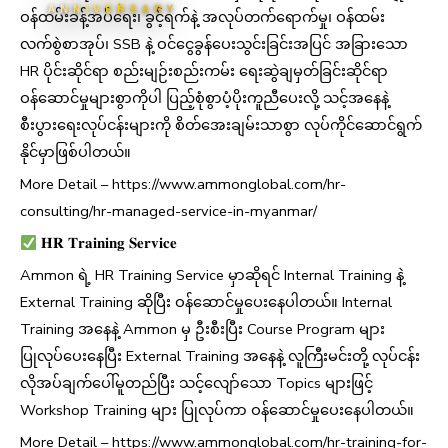
ANNIVERSARY
ဝန်ထမ်းခန့်အပ်ရေး၊ ခွင့်ရက်နဲ့ အလုပ်တက်ရောက်မှု၊ ဝန်ထမ်း
လက်စွဲစာအုပ်၊ SSB နဲ့ ဝင်ငွေခွန်ပေးသွင်းခြင်းအပြင် အခြားသော
HR ပိုင်းဆိုင်ရာ စည်းမျဉ်းစည်းကမ်း ရေးဆွဲချမှတ်ခြင်းဆိုင်ရာ
ဝန်ဆောင်မှုများစွာကိုပါ ပြည့်စုံစွာပံ့ပိုးကူညီပေးလို့ သင့်အနေနဲ့
စီးပွားရေးလုပ်ငန်းများကို စိတ်အေးချမ်းသာစွာ လုပ်ကိုင်ဆောင်ရွက်
နိုင်မှာဖြစ်ပါတယ်။
More Detail – https://www.ammonglobal.com/hr-
consulting/hr-managed-service-in-myanmar/
𝐇𝐑 𝐓𝐫𝐚𝐢𝐧𝐢𝐧𝐠 𝐒𝐞𝐫𝐯𝐢𝐜𝐞
Ammon ရဲ့ HR Training Service မှာဆိုရင် Internal Training နဲ့
External Training ဆိုပြီး ဝန်ဆောင်မှုပေးနေပါတယ်။ Internal
Training အနေနဲ့ Ammon မှ ဦးစီးပြီး Course Program များ
ပြုလုပ်ပေးနေပြီး External Training အနေနဲ့ လူကြီးမင်းတို့ လုပ်ငန်း
လိုအပ်ချက်ပေါ်မူတည်ပြီး သင့်လျော်သော Topics များဖြင့်
Workshop Training များ ပြုလုပ်ကာ ဝန်ဆောင်မှုပေးနေပါတယ်။
More Detail – https://www.ammonglobal.com/hr-training-for-