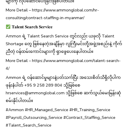
များကို လုပ်ဆောင်ပေးခြင်းဖြစ်ပါတယ်။
More Detail – https://www.ammonglobal.com/hr-
consulting/contract-staffing-in-myanmar/
𝐓𝐚𝐥𝐞𝐧𝐭 𝐒𝐞𝐚𝐫𝐜𝐡 𝐒𝐞𝐫𝐯𝐢𝐜𝐞
Ammon ရဲ့ Talent Search Service တွင်လည်း ယခုလို Talent
Shortage တွေ ဖြစ်နေတဲ့အချိန်မှာ လူကြီးမင်းတို့အဖွဲ့အစည်းနဲ့ ကိုက်
ညီတဲ့ ဝန်ထမ်းကောင်းများကို ရှာဖွေပေးနေပါတယ်။
More Detail – https://www.ammonglobal.com/talent-search-
4/
Ammon ရဲ့ ဝန်ဆောင်မှုများနဲ့ပတ်သက်ပြီး အသေးစိတ်သိရှိလိုပါက
ဖုန်းနံပါတ် +95 9 258 289 804 သို့ဖြစ်စေ
hrservices@ammonglobal.com
သို့ဖြစ်စေ ဆက်သွယ်မေးမြန်းဆုံ
စမ်းနိုင်ပါတယ်။
#Ammon #HR_Managed_Service #HR_Training_Service
#Payroll_Outsourcing_Service #Contract_Staffing_Service
#Talent_Search_Service