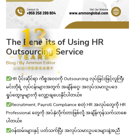
13
The Benefits of Using HR
Outsourcing Service
YEARS
Blog
/ By
Ammon Editor
ANNIVERSARY
HR ပိုင်းဆိုင်ရာ ကိစ္စအဝဝကို Outsourcing လုပ်ခြင်းဖြင့်လူကြီး
မင်းတိုရဲ့ လုပ်ငန်းများအတွက် အချိန်၊ငွေ၊ အလုပ်သမားဥပဒေ
ရှုပ်ထွေးမှုများကို လျှော့ချပေးနိုင်ပါတယ်။
Recruitment, Payroll Compliance စတဲ့ HR အလုပ်တွေကို HR
Professional တွေကို အပ်နှံလိုက်တာဖြစ်လို့ အချိန်ကုန်သက်သာစေ
ပါတယ်။
ဝန်ထမ်းများနှင့် ပတ်သက်ပြီး အလုပ်သမားဥပဒေများနဲ့အညီ