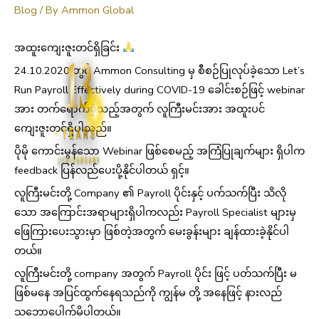
Blog
/ By
Ammon Global
အထူးကျေးဇူးတင်ရှိခြင်း
13
24.10.2020 တွင် Ammon Consulting မှ စီစဉ်ပြုလုပ်ခဲ့သော Let’s
Run Payroll Effectively during COVID-19 ခေါင်းစဉ်ဖြင့် webinar
အား တက်ရောက်ခဲ့သည့်အတွက် လူကြီးမင်းအား အထူးပင်
ကျေးဇူးတင်ရှိပါသည်။
YEARS
ပိုမို ကောင်းမွန်သော Webinar ဖြစ်စေမည့် အကြံပြုချက်များ ရှိပါက
ANNIVERSARY
feedback ပြန်လည်ပေးပို့နိုင်ပါတယ် ရှင့်။
လူကြီးမင်းတို့ Company ၏ Payroll ပိုင်းနှင့် ပက်သက်ပြီး သိလို
သော အကြောင်းအရာများရှိပါကလည်း Payroll Specialist များမှ
ဖြေကြားပေးသွားမှာ ဖြစ်တဲ့အတွက် မေးခွန်းများ ချန်ထားခဲ့နိုင်ပါ
တယ်။
လူကြီးမင်းတို့ company အတွက် Payroll ပိုင်း ဖြင့် ပတ်သက်ပြီး မ
ဖြစ်မနေ အပြင်ထွက်နေရသည်ကို ကျွန်မ တို့ အနေဖြင့် နားလည်
သဘောပေါက်မိပါတယ်။