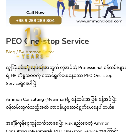
13
PEO One-stop Service
Blog
/ By
Ammon Editor
YEARS
လူကြီးမင်းတို့ လုပ်ငန်းအတွက် လိုအပ်တဲ့ Professional ဝန်ထမ်းများ
ANNIVERSARY
ရဲ့ HR ကိစ္စအဝဝကို ဆောင်ရွက်ပေးနေသော PEO One-stop
Serviceရှိနေပါပြီ
Ammon Consulting (Myanmar)ရဲ့ ဝန်ထမ်းအဖြစ် ခန့်အပ်ပြီး
ဝန်ထမ်းထွက်သည့်အထိ တာဝန်ယူဆောင်ရွက်ပေးနေပါတယ်။
အချိန်ကုန်ငွေကုန်သက်သာစေပြီး Risk နည်းစေတဲ့ Ammon
Consulting (Myanmar)ရဲ့ PEO One-stop Service အကြောင်း