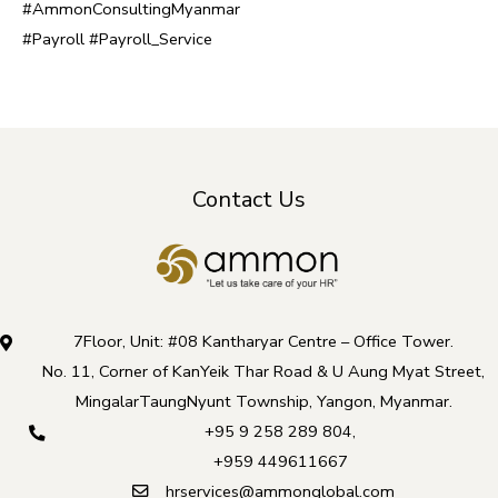
#AmmonConsultingMyanmar
#Payroll
#Payroll_Service
Contact Us
7Floor, Unit: #08 Kantharyar Centre – Office Tower.
No. 11, Corner of KanYeik Thar Road & U Aung Myat Street,
MingalarTaungNyunt Township, Yangon, Myanmar.
+95 9 258 289 804
,
+959 449611667
hrservices@ammonglobal.com