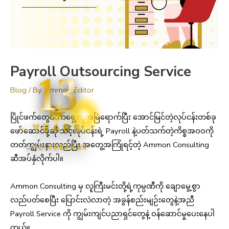
Payroll Outsourcing Service
13
Blog
/ By
Ammon Editor
ပြိုင်ဖက်တွေထက်ရှေ့ကိုအမြဲရောက်ပြီး အောင်မြင်တဲ့လုပ်ငန်းတစ်ခု
YEARS
ဖော်ဆောင်ဖို့ဆို သင့်လုပ်ငန်းရဲ့ Payroll နဲ့ပတ်သက်တဲ့ကိစ္စအဝဝကို
တတ်ကျွမ်းနားလည်ပြီး အတွေ့အကြုံရင့်တဲ့ ‌Ammon Consulting
ANNIVERSARY
ဆီအပ်နှံလိုက်ပါ။
Ammon Consulting မှ လူကြီးမင်းတို့ရဲ့ကုမ္ပဏီကို ချောမွေ့စွာ
လည်ပတ်စေပြီး ပြောင်းလဲလာတဲ့ အခွန်စည်းမျဉ်းတွေနဲ့အညီ
Payroll Service ကို ကျွမ်းကျင်ပညာရှင်တွေနဲ့ ဝန်ဆောင်မှုပေးနေပါ
တယ်။