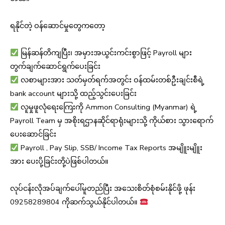
ရနိုင်တဲ့ ဝန်ဆောင်မှုတွေကတော့
မြန်ဆန်တိကျပြီး၊ အမှားအယွင်းကင်းစွာဖြင့် Payroll များ
တွက်ချက်ဆောင်ရွက်ပေးခြင်း
လစာများအား သတ်မှတ်ရက်အတွင်း ဝန်ထမ်းတစ်ဦးချင်းစီရဲ့
bank account များသို့ ထည့်သွင်းပေးခြင်း
လူမှုဖူလုံရေးကြေးကို Ammon Consulting (Myanmar) ရဲ့
Payroll Team မှ အစိုးရဌာနဆိုင်ရာရုံးများသို့ ကိုယ်စား သွားရောက်
ပေးဆောင်ခြင်း
Payroll , Pay Slip, SSB/ Income Tax Reports အမျိူးမျိူး
အား ပေးပို့ခြင်းတို့ပဲဖြစ်ပါတယ်။
လုပ်ငန်းလိုအပ်ချက်ပေါ်မူတည်ပြီး အသေးစိတ်စုံစမ်းနိုင်ဖို့ ဖုန်း
09258289804 ကိုဆက်သွယ်နိုင်ပါတယ်။