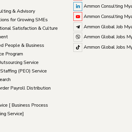
Ammon Consulting My
lting & Advisory
Ammon Consulting My
ions for Growing SMEs
Ammon Global Job My
ional Satisfaction & Culture
ent
Ammon Global Jobs M
ed People & Business
Ammon Global Jobs M
ce Program
Outsourcing Service
 Staffing (PEO) Service
earch
rder Payroll Distribution
ice [ Business Process
ing Service]