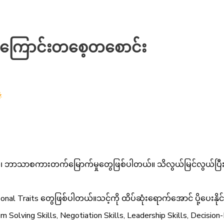
s အကြောင်းတစေ့တစောင်း
ွေ၊ ဘာသာစကားတက်မြောက်မှုတွေဖြစ်ပါတယ်။ သိလွယ်မြင်လွယ်ပြီး အ
onal Traits တွေဖြစ်ပါတယ်။သင့်ကို ထိပ်ဆုံးရောက်အောင် ပို့ပေးနိုင်
 Solving Skills, Negotiation Skills, Leadership Skills, Decision