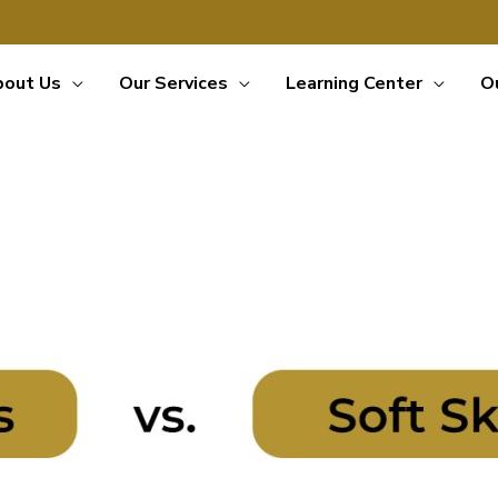
bout Us
Our Services
Learning Center
O