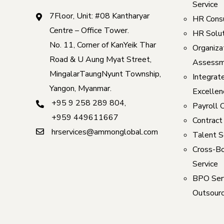
Service
7Floor, Unit: #08 Kantharyar
HR Consu
Centre – Office Tower.
HR Solut
No. 11, Corner of KanYeik Thar
Organizat
Road & U Aung Myat Street,
Assessm
MingalarTaungNyunt Township,
Integrat
Yangon, Myanmar.
Excellen
+95 9 258 289 804
,
Payroll 
+959 449611667
Contract
hrservices@ammonglobal.com
Talent S
Cross-Bo
Service
BPO Serv
Outsourc