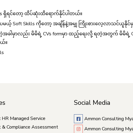
ls ရှိရင်တော့ ထိပ်ဆုံးထိရောက်နိုင်ပါတယ်။
မယ့် Soft Skills ကိုတော့ အချိန်နဲ့အမျှ ကြိုးစားလေ့လာသင်ယူနိုင်
်တဲ့အခါမှာလည်း မိမိရဲ့ CVs formမှာ ထည့်ရေးလို့ ရတဲ့အတွက် မိမိ
တယ်။
ls
es
Social Media
c HR Managed Service
Ammon Consulting My
t & Compliance Assessment
Ammon Consulting My