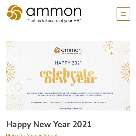
Skip
MAI
to
MEN
content
Happy New Year 2021
Blog
/ By
Ammon Global