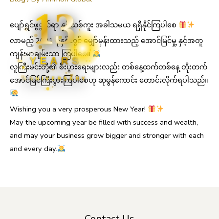
13
ပျော်ရွှင်ဖွွယ်ရာ နှစ်သစ်ကူး အခါသမယ ရရှိနိုင်ကြပါစေ
လာမည့် 2021 ခုနှစ်တွင် မျှော်မှန်းထားသည့် အောင်မြင်မှု့ နှင့်အတူ
ကျန်းမာချမ်းသာ ကြပါစေ။
YEARS
လူကြီးမင်းတို့၏ စီးပွားရေးများလည်း တစ်နေ့ထက်တစ်နေ့ တိုးတက်
အောင်မြင်ကြီးပွားကြပါစေဟု ဆုမွန်ကောင်း တောင်းလိုက်ရပါသည်။
ANNIVERSARY
Wishing you a very prosperous New Year!
May the upcoming year be filled with success and wealth,
and may your business grow bigger and stronger with each
and every day.
Contact Us