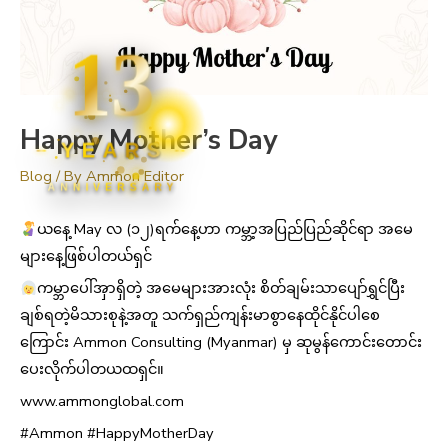
13
Happy Mother’s Day
YEARS
Blog
/ By
Ammon Editor
ANNIVERSARY
ယနေ့ May လ (၁၂)ရက်နေ့ဟာ ကမ္ဘာ့အပြည်ပြည်ဆိုင်ရာ အမေ
များနေ့ဖြစ်ပါတယ်ရှင်
ကမ္ဘာပေါ်အှာရှိတဲ့ အမေများအားလုံး စိတ်ချမ်းသာပျော်ရွှင်ပြီး
ချစ်ရတဲ့မိသားစုနဲ့အတူ သက်ရှည်ကျန်းမာစွာနေထိုင်နိုင်ပါစေ
ကြောင်း Ammon Consulting (Myanmar) မှ ဆုမွန်ကောင်းတောင်း
ပေးလိုက်ပါတယထရှင်။
www.ammonglobal.com
#Ammon #HappyMotherDay