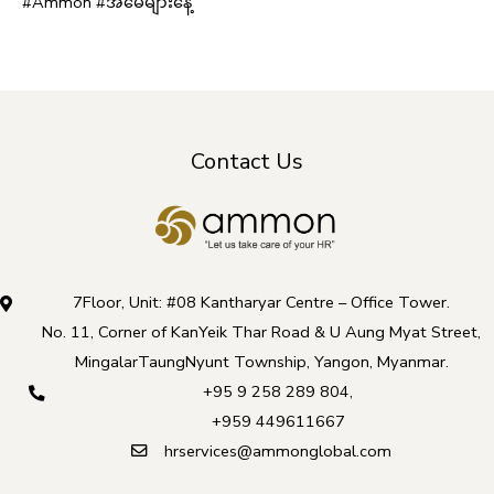
#Ammon #အမေများနေ့
Contact Us
7Floor, Unit: #08 Kantharyar Centre – Office Tower.
No. 11, Corner of KanYeik Thar Road & U Aung Myat Street,
MingalarTaungNyunt Township, Yangon, Myanmar.
+95 9 258 289 804
,
+959 449611667
hrservices@ammonglobal.com