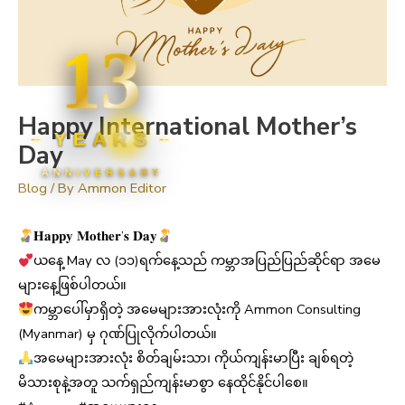
13
Happy International Mother’s
YEARS
Day
ANNIVERSARY
Blog
/ By
Ammon Editor
𝐇𝐚𝐩𝐩𝐲 𝐌𝐨𝐭𝐡𝐞𝐫’𝐬 𝐃𝐚𝐲
ယနေ့ May လ (၁၁)ရက်နေ့သည် ကမ္ဘာအပြည်ပြည်ဆိုင်ရာ အမေ
များနေ့ဖြစ်ပါတယ်။
ကမ္ဘာပေါ်မှာရှိတဲ့ အမေများအားလုံးကို Ammon Consulting
(Myanmar) မှ ဂုဏ်ပြုလိုက်ပါတယ်။
အမေများအားလုံး စိတ်ချမ်းသာ၊ ကိုယ်ကျန်းမာပြီး ချစ်ရတဲ့
မိသားစုနဲ့အတူ သက်ရှည်ကျန်းမာစွာ နေထိုင်နိုင်ပါစေ။