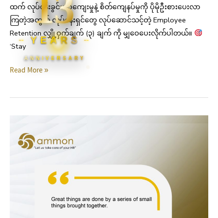
13
ထက် လုပ်ငန်းခွင်ယဉ်ကျေးမှုနဲ့ စိတ်ကျေနပ်မှုကို ပိုမိုဦးစားပေးလာ
ကြတဲ့အတွက် လုပ်ငန်းရှင်တွေ လုပ်ဆောင်သင့်တဲ့ Employee
Retention လျှို့ဝှက်ချက် (၃) ချက် ကို မျှဝေပေးလိုက်ပါတယ်။
YEARS
‘Stay
ANNIVERSARY
Read More »
Motivation
Quote