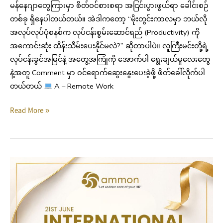
မန်နေဂျာတွေကြားမှာ စိတ်ဝင်စားစရာ အငြင်းပွားဖွယ်ရာ ခေါင်းစဉ်
တစ်ခု ရှိနေပါတယ်တယ်။ အဲဒါကတော့ “မိုးတွင်းကာလမှာ ဘယ်လို
အလုပ်လုပ်ပုံစနစ်က လုပ်ငန်းစွမ်းဆောင်ရည် (Productivity) ကို
အကောင်းဆုံး ထိန်းသိမ်းပေးနိုင်မလဲ?” ဆိုတာပါပဲ။ လူကြီးမင်းတို့ရဲ့
လုပ်ငန်းခွင်အမြင်နဲ့ အတွေ့အကြုံကို အောက်ပါ ရွေးချယ်မှုလေးတွေ
နဲ့အတူ Comment မှာ ဝင်ရောက်ဆွေးနွေးပေးခဲ့ဖို့ ဖိတ်ခေါ်လိုက်ပါ
တယ်တယ်
A – Remote Work
Read More »
Happy
Fathers’
Day
2026