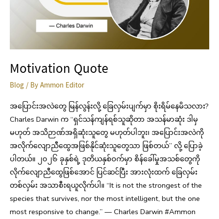
Motivation Quote
Blog
/ By
Ammon Editor
အပြောင်းအလဲတွေ မြန်လွန်းလို့ ခြေလှမ်းပျက်မှာ စိုးရိမ်နေမိသလား?
Charles Darwin က “ရှင်သန်ကျန်ရစ်သူဆိုတာ အသန်မာဆုံး ဒါမှ
မဟုတ် အသိဉာဏ်အရှိဆုံးသူတွေ မဟုတ်ပါဘူး၊ အပြောင်းအလဲကို
အလိုက်လျောညီထွေအဖြစ်နိုင်ဆုံးသူတွေသာ ဖြစ်တယ်” လို့ ပြောခဲ့
ပါတယ်။ ၂၀၂၆ ခုနှစ်ရဲ့ ဒုတိယနှစ်ဝက်မှာ စိန်ခေါ်မှုအသစ်တွေကို
လိုက်လျောညီထွေဖြစ်အောင် ပြင်ဆင်ပြီး အားလုံးထက် ခြေလှမ်း
တစ်လှမ်း အသာစီးရယူလိုက်ပါ။ “It is not the strongest of the
species that survives, nor the most intelligent, but the one
most responsive to change.” — Charles Darwin #Ammon