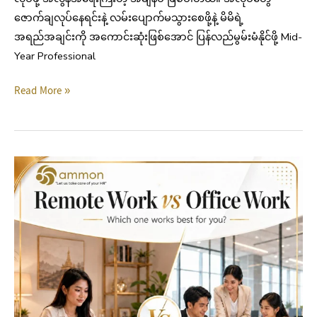
ဇောက်ချလုပ်နေရင်းနဲ့ လမ်းပျောက်မသွားစေဖို့နဲ့ မိမိရဲ့
အရည်အချင်းကို အကောင်းဆုံးဖြစ်အောင် ပြန်လည်မွမ်းမံနိုင်ဖို့ Mid-
Year Professional
Read More »
Remote
Work
VS
Office
Work