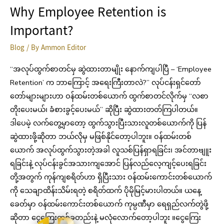
Why Employee Retention is
Important?
Blog
/ By
Ammon Editor
“အလုပ်ထွက်စာတင်မှ ဆွဲထားတာမျိုး နောက်ကျပါပြီ – ‘Employee
Retention’ က ဘာကြောင့် အရေးကြီးတာလဲ?” လုပ်ငန်းရှင်တော်
တော်များများဟာ ဝန်ထမ်းတစ်ယောက် ထွက်စာတင်လိုက်မှ “လစာ
တိုးပေးမယ်၊ ခံစားခွင့်ပေးမယ်” ဆိုပြီး ဆွဲထားတတ်ကြပါတယ်။
ဒါပေမဲ့ လက်တွေ့မှာတော့ ထွက်သွားပြီးသားလူတစ်ယောက်ကို ပြန်
ဆွဲထားဖို့ဆိုတာ ဘယ်လိုမှ မဖြစ်နိုင်တော့ပါဘူး။ ၀န်ထမ်းတစ်
ယောက် အလုပ်ထွက်သွားတဲ့အခါ လူသစ်ပြန်ရှာရခြင်း၊ အင်တာဗျူး
ရခြင်းနဲ့ လုပ်ငန်းခွင်အသားကျအောင် ပြန်လည်လေ့ကျင့်ပေးရခြင်း
တို့အတွက် ကုန်ကျစရိတ်ဟာ ရှိပြီးသား ဝန်ထမ်းကောင်းတစ်ယောက်
ကို သေချာထိန်းသိမ်းရတဲ့ စရိတ်ထက် ပိုမိုမြင့်မားပါတယ်။ ယနေ့
ခေတ်မှာ ဝန်ထမ်းကောင်းတစ်ယောက် ကုမ္ပဏီမှာ ရေရှည်လက်တွဲဖို့
ဆိုတာ ငွေကြေးတစ်ခုတည်းနဲ့ မလုံလောက်တော့ပါဘူး ။ငွေကြေး