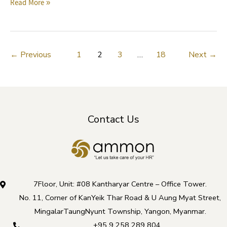
Read More »
←
Previous
1
2
3
…
18
Next
→
Contact Us
7Floor, Unit: #08 Kantharyar Centre – Office Tower.
No. 11, Corner of KanYeik Thar Road & U Aung Myat Street,
MingalarTaungNyunt Township, Yangon, Myanmar.
+95 9 258 289 804
,