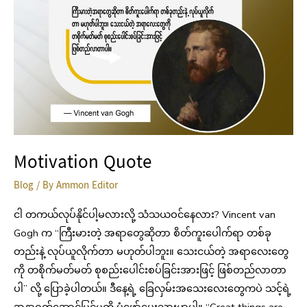
Motivation Quote
Blog
/ By
Ammon Editor
ငါ တကယ်လုပ်နိုင်ပါ့မလားလို့ သံသယဝင်နေလား? Vincent van
Gogh က “ကြီးမားတဲ့ အရာတွေဆိုတာ စိတ်ကူးပေါက်ရာ တစ်ခု
တည်းနဲ့ လုပ်ယူလိုက်တာ မဟုတ်ပါဘူး။ သေးငယ်တဲ့ အရာလေးတွေ
ကို တစိုက်မတ်မတ် စုစည်းပေါင်းစပ်ခြင်းအားဖြင့် ဖြစ်တည်လာတာ
ပါ” လို့ ပြောခဲ့ပါတယ်။ ဒီနေ့ရဲ့ ခြေလှမ်းအသေးလေးတွေကပဲ သင့်ရဲ့
အနာဂတ်အောင်မြင်မှုကို ပုံဖော်ပေးသွားမှာပါ။ “Great things are