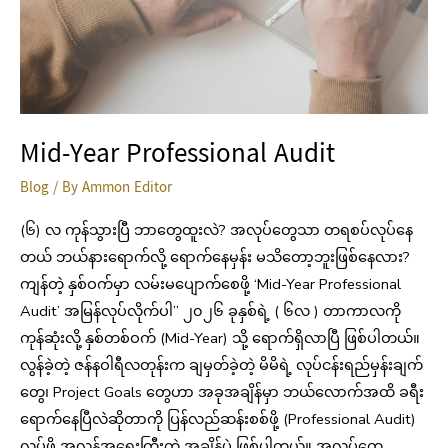
Mid-Year Professional Audit
Blog
/ By
Ammon Editor
(၆) လ ကုန်သွားပြီ ဘာတွေထူးလဲ? အလုပ်တွေသာ တရစပ်လုပ်နေ
တယ် ဘယ်နားရောက်လို့ ရောက်နေမှန်း မသိတော့ဘူးဖြစ်နေလား?
ကျန်တဲ့ နှစ်ဝက်မှာ လမ်းမပျောက်စေဖို့ ‘Mid-Year Professional
Audit’ အမြန်လုပ်လိုက်ပါ” ၂၀၂၆ ခုနှစ်ရဲ့ ( ၆လ ) တာကာလကို
ကုန်ဆုံးလို့ နှစ်တစ်ဝက် (Mid-Year) သို့ ရောက်ရှိလာပြီ ဖြစ်ပါတယ်။
လွန်ခဲ့တဲ့ ဇန်နဝါရီလတုန်းက ချမှတ်ခဲ့တဲ့ မိမိရဲ့ လုပ်ငန်းရည်မှန်းချက်
တွေ၊ Project Goals တွေဟာ အခုအချိန်မှာ ဘယ်လောက်အထိ ခရီး
ရောက်နေပြီလဲဆိုတာကို ပြန်လည်ဆန်းစစ်ဖို့ (Professional Audit)
လုပ်ဖို့ အလွန်အရေးကြီးတဲ့ အချိန်ပဲ ဖြစ်ပါတယ်။ အလုပ်တွေ