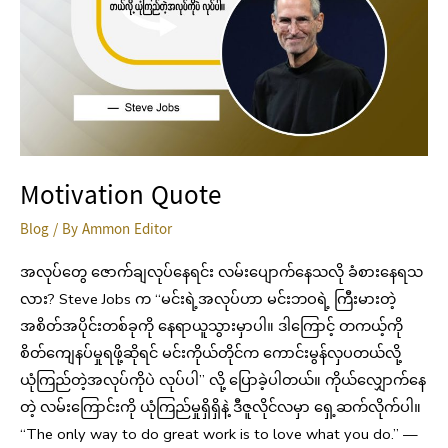
Motivation Quote
Blog
/ By
Ammon Editor
အလုပ်တွေ ဇောက်ချလုပ်နေရင်း လမ်းပျောက်နေသလို ခံစားနေရသ
လား? Steve Jobs က “မင်းရဲ့အလုပ်ဟာ မင်းဘဝရဲ့ ကြီးမားတဲ့
အစိတ်အပိုင်းတစ်ခုကို နေရာယူသွားမှာပါ။ ဒါကြောင့် တကယ့်ကို
စိတ်ကျေနပ်မှုရဖို့ဆိုရင် မင်းကိုယ်တိုင်က ကောင်းမွန်လှပတယ်လို့
ယုံကြည်တဲ့အလုပ်ကိုပဲ လုပ်ပါ” လို့ ပြောခဲ့ပါတယ်။ ကိုယ်လျှောက်နေ
တဲ့ လမ်းကြောင်းကို ယုံကြည်မှုရှိရှိနဲ့ ဒီဇူလိုင်လမှာ ရှေ့ဆက်လိုက်ပါ။
“The only way to do great work is to love what you do.” —