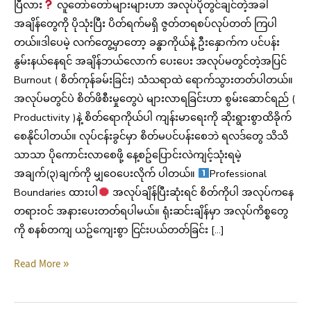
ပြီလား
လူတော်တော်များများဟာ အလုပ်ပိုတွင်ချင်တဲ့အခါ
အချိန်တွေကို ပိုသုံးပြီး ပိတ်ရက်မရှိ ဇွတ်တရစပ်လုပ်တတ် ကြပါ
တယ်။ဒါပေမဲ့ လက်တွေ့မှာတော့ ခန္ဓာကိုယ်နဲ့ ဦးနှောက်က ပင်ပန်း
နွမ်းနယ်နေရင် အချိန်ဘယ်လောက် ပေးပေး အလုပ်မတွင်တဲ့အပြင်
Burnout ( စိတ်ကုန်ခမ်းခြင်း) သံသရာထဲ ရောက်သွားတတ်ပါတယ်။
အလုပ်မတွင်ပဲ စိတ်ဖိစီးမှုတွေပဲ များလာရခြင်းဟာ စွမ်းဆောင်ရည် (
Productivity )နဲ့ စိတ်‌‌ရောကိုယ်ပါ ကျန်းမာရေးကို ဆိုးရွားစွာထိခိုက်
စေနိုင်ပါတယ်။ လုပ်ငန်းခွင်မှာ စိတ်မပင်ပန်းစေဘဲ ရလဒ်တွေ သိသိ
သာသာ ပိုကောင်းလာစေဖို့ နေ့စဥ်ပြောင်းလဲကျင့်သုံးရမဲ့
အချက်(၃)ချက်ကို မျှ‌‌‌‌‌ဝေပေးလိုက် ပါတယ်။
Professional
Boundaries ထားပါ
အလုပ်ချိန်ပြီးဆုံးရင် စိတ်ကိုပါ အလုပ်ကနေ
တရားဝင် အနားပေးတတ်ရပါမယ်။ ရုံးဆင်းချိန်မှာ အလုပ်ကိစ္စတွေ
ကို စနစ်တကျ ယဥ်ကျေးစွာ ငြင်းပယ်တတ်ခြင်း […]
Read More »