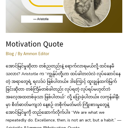
Motivation Quote
Blog
/ By
Ammon Editor
အောင်မြင်မှုဆိုတာ တစ်ညတည်းနဲ့ ရောက်လာရမယ်လို့ ထင်နေမိ
သလား? Aristotle က “ကျွန်ုပ်တို့ဟာ ထပ်ခါတလဲလဲ လုပ်ဆောင်နေ
တဲ့ အရာတွေရဲ့ ရလဒ်ပဲ ဖြစ်ပါတယ်။ ဒါကြောင့် ထူးချွန်ထက်မြက်
ခြင်းဆိုတာ တစ်ကြိမ်တစ်ခါတည်း လုပ်ရတဲ့ လုပ်ရပ်မဟုတ်ဘဲ
အလေ့အထတစ်ခုသာ ဖြစ်ပါတယ်” လို့ ပြောခဲ့ပါတယ်။ လကုန်ခါနီး
မှာ စိတ်ဓာတ်မကျဘဲ နေ့စဉ် တစိုက်မတ်မတ် ကြိုးစားမှုတွေနဲ့
အောင်မြင်မှုကို တည်ဆောက်လိုက်ပါ။ “We are what we
repeatedly do. Excellence, then, is not an act, but a habit.” —
Aristotle #Ammon #Motivation_Quote