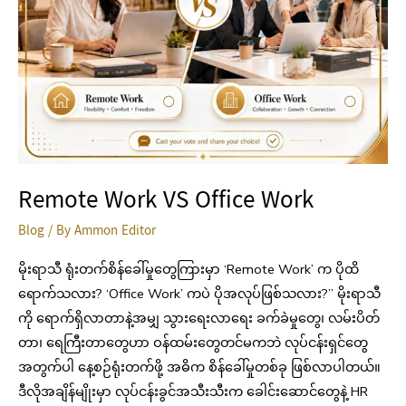
Remote Work VS Office Work
Blog
/ By
Ammon Editor
မိုးရာသီ ရုံးတက်စိန်ခေါ်မှုတွေကြားမှာ ‘Remote Work’ က ပိုထိ
ရောက်သလား? ‘Office Work’ ကပဲ ပိုအလုပ်ဖြစ်သလား?” မိုးရာသီ
ကို ရောက်ရှိလာတာနဲ့အမျှ သွားရေးလာရေး ခက်ခဲမှုတွေ၊ လမ်းပိတ်
တာ၊ ရေကြီးတာတွေဟာ ဝန်ထမ်းတွေတင်မကဘဲ လုပ်ငန်းရှင်တွေ
အတွက်ပါ နေ့စဉ်ရုံးတက်ဖို့ အဓိက စိန်ခေါ်မှုတစ်ခု ဖြစ်လာပါတယ်။
ဒီလိုအချိန်မျိုးမှာ လုပ်ငန်းခွင်အသီးသီးက ခေါင်းဆောင်တွေနဲ့ HR