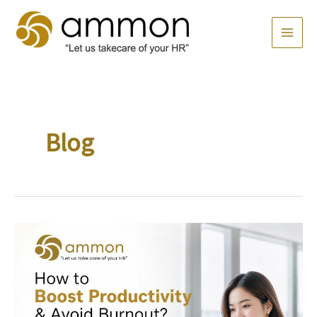
Skip
MAI
to
MEN
content
Post
pagination
Blog
How
to
Boost
Productivity
and