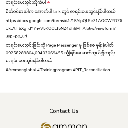
စာရင်းပေးသွင်းလိုက်ပါ
စိတ်ဝင်စားပါက အောက်ပါ Link တွင် စာရင်းပေးသွင်းနိုင်ပါတယ်
https://docs.google.com/forms/d/e/1FAIpQLSe71AOCWYD76
Ukl7lT5Xg_dYYnvV5KOOEf5NZ4dh6MHAibliw/viewform?
usp=pp_url
စာရင်းပေးသွင်းခြင်းကို Page Messenger မှ ဖြစ်စေ ဖုန်းနံပါတ်
09258289804,09403069455 သို့ဖြစ်စေ ဆက်သွယ်၍လည်း
စာရင်း ပေးသွင်းနိုင်ပါတယ်
#Ammonglobal #Trainingprogram #PIT_Reconciliation
Contact Us