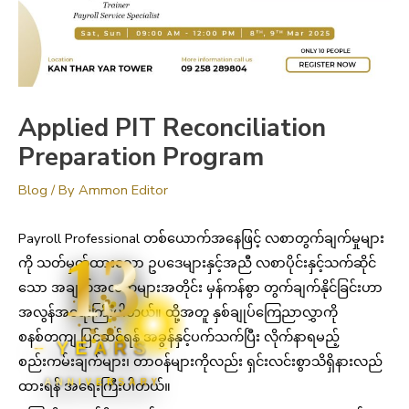
Applied PIT Reconciliation
Preparation Program
Blog
/ By
Ammon Editor
Payroll Professional တစ်ယောက်အနေဖြင့် လစာတွက်ချက်မှုများ
13
ကို သတ်မှတ်ထားသော ဥပဒေများနှင့်အညီ လစာပိုင်းနှင့်သက်ဆိုင်
သော အချက်အလက်များအတိုင်း မှန်ကန်စွာ တွက်ချက်နိုင်ခြင်းဟာ
အလွန်အရေးကြီးပါတယ်။ ထို့အတူ နှစ်ချုပ်ကြေညာလွှာကို
စနစ်တကျ ပြင်ဆင်ရန် အခွန်နှင့်ပက်သက်ပြီး လိုက်နာရမည့်
YEARS
စည်းကမ်းချက်များ၊ တာဝန်များကိုလည်း ရှင်းလင်းစွာသိရှိနားလည်
ANNIVERSARY
ထားရန် အရေးကြီးပါတယ်။