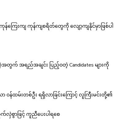
ုန်ကြေးကျ ကုန်ကျစရိတ်တွေကို လျော့ကျနိုင်မှာဖြစ်ပါ
တဲ့အတွက် အရည်အချင်း ပြည့်၀တဲ့ Candidates များကို
န်ထမ်းတစ်ဦး ရရှိလာခြင်းကြောင့် လူကြီးမင်းတို့၏
ုက်လှဲစွာဖြင့် ကူညီပေးပါ‌ရစေ