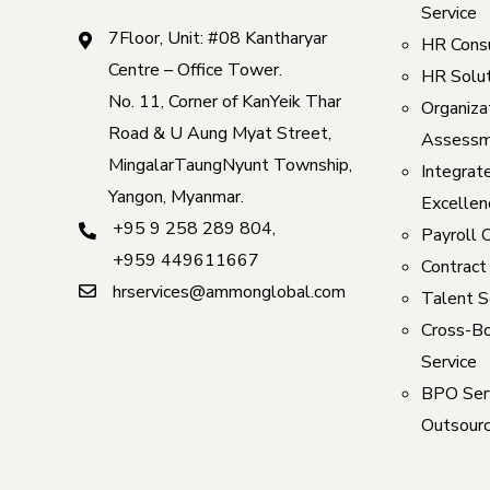
Service
7Floor, Unit: #08 Kantharyar
HR Consu
Centre – Office Tower.
HR Solut
No. 11, Corner of KanYeik Thar
Organizat
Road & U Aung Myat Street,
Assessm
MingalarTaungNyunt Township,
Integrat
Yangon, Myanmar.
Excellen
+95 9 258 289 804
,
Payroll 
+959 449611667
Contract
hrservices@ammonglobal.com
Talent S
Cross-Bo
Service
BPO Serv
Outsourc