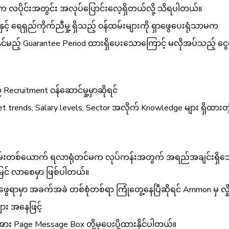
လပိုင်းအတွင်း အလုပ်ပြောင်းလေ့ရှိတယ်လို့ သိရပါတယ်။
ှင့် ရေရှည်ကိုက်ညီမှု့ ရှိသည့် ၀န်ထမ်းများကို ရှာဖွေပေးရုံသာမက
မည့် Guarantee Period ထားရှိပေးသောကြောင့် မလိုအပ်သည့် ငွေက
 Recruitment ၀န်ဆောင်မှု့မှာဆိုရင်
 trends, Salary levels, Sector အလိုက် Knowledge များ ရှိထား
မ်းတစ်ယောက် ရလာရုံတင်မက လုပ်ကန်းအတွက် အရည်အချင်းရှိသော ၀
မြင် လာစေမှာ ဖြစ်ပါတယ်။
ာဖွေရာမှာ အခက်အခဲ တစ်စုံတစ်ရာ ကြုံတွေ့နေပြီဆိုရင် Ammon မှ လှိ
ား အနေဖြင့်
့အား Page Message Box တို့မှပေးပို့ထားနိုင်ပါတယ်။