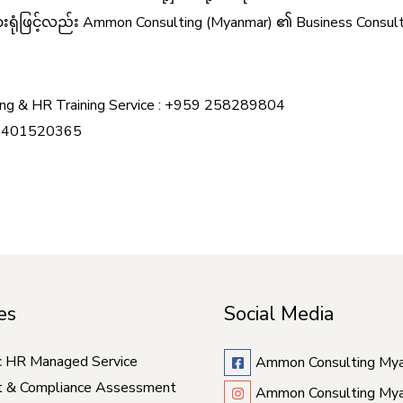
ားရုံဖြင့်လည်း Ammon Consulting (Myanmar) ၏ Business Consul
fing & HR Training Service : +959 258289804
59 401520365
es
Social Media
c HR Managed Service
Ammon Consulting My
t & Compliance Assessment
Ammon Consulting My