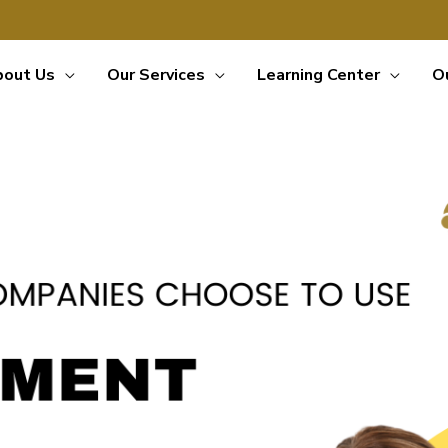
bout Us
Our Services
Learning Center
O