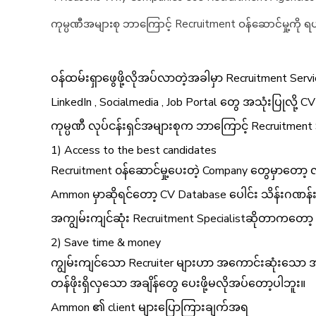
ကုမ္ပဏီအများစု ဘာကြောင့် Recruitment ဝန်ဆောင်မှု့ကို
ဝန်ထမ်းရှာဖွေဖို့လိုအပ်လာတဲ့အခါမှာ Recruitment Ser
LinkedIn , Socialmedia , Job Portal တွေ အသုံးပြုလိ
ကုမ္ပဏီ လုပ်ငန်းရှင်အများစုက ဘာကြောင့် Recruitme
1) Access to the best candidates
Recruitment ၀န်ဆောင်မှု့ပေးတဲ့ Company တွေမှာတော့
Ammon မှာဆိုရင်တော့ CV Database ပေါင်း သိန်းဂဏန
အကျွမ်းကျင်ဆုံး Recruitment Specialistဆိုတာကတော့ ကုမ
2) Save time & money
ကျွမ်းကျင်သော Recruiter များဟာ အကောင်း‌ဆုံးသော အင်တ
တန်ဖိုးရှိလှသော အချိန်တွေ ပေးဖို့မလိုအပ်တော့ပါဘူး။
Ammon ၏ client များပြောကြားချက်အရ