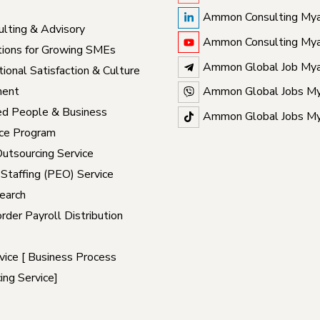
Ammon Consulting My
lting & Advisory
Ammon Consulting My
ions for Growing SMEs
Ammon Global Job My
ional Satisfaction & Culture
ent
Ammon Global Jobs M
ed People & Business
Ammon Global Jobs M
ce Program
Outsourcing Service
 Staffing (PEO) Service
earch
rder Payroll Distribution
ice [ Business Process
ing Service]