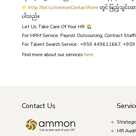
http://bit.ly/AmmonContactForm
တွင် ဖြည့်သွင်းထ
ပါသည်။
Let Us Take Care Of Your HR
For HRM Service, Payroll Outsourcing, Contract Staf
For Talent Search Service : +959 449611667, +9
Find more about our services
here
Contact Us
Servic
Strategi
HR Audi