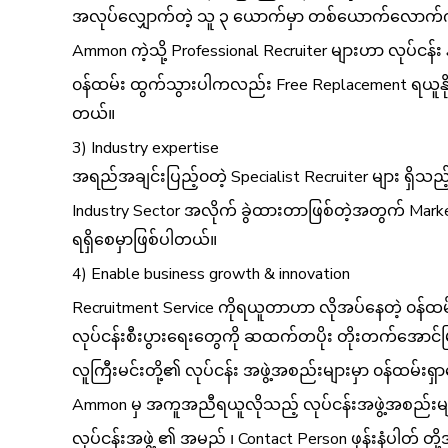
အလုပ်လျှောက်တဲ့ သူ ၃ ယောက်မှာ တစ်ယောက်လောက်က 
Ammon ကဲ့သို့ Professional Recruiter များဟာ လုပ်ငန်း န
၀န်ထမ်း ထွက်သွားပါကလည်း Free Replacement ရယူနိုင်
တယ်။
3) Industry expertise
အရည်အချင်းပြည့်၀တဲ့ Specialist Recruiter များ ရှိသည့်
Industry Sector အလိုက် ခွဲထားတာဖြစ်တဲ့အတွက် Market
ရရှိစေမှာဖြစ်ပါတယ်။
4) Enable business growth & innovation
Recruitment Service ကိုရယူတာဟာ လိုအပ်နေတဲ့ ၀န်ထ
လုပ်ငန်းစီးပွားရေးတွေကို ဆထက်တပိုး တိုးတက်အောင်
လူကြီးမင်းတို့၏ လုပ်ငန်း အဖွဲ့အစည်းများမှာ ၀န်ထမ်းရှ
Ammon မှ အကူအညီရယူလိုသည့် လုပ်ငန်းအဖွဲ့အစည်းမျ
လုပ်ငန်းအဖွဲ့ ၏ အမည် ၊ Contact Person ဖုန်းနံပါတ် တို