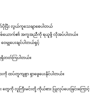
ာထက်ပိုပြီး လွယ်ကူသေချာစေပါတယ်
iter တစ်ယောက်၏ အကူအညီကို ရယူဖို့ လိုအပ်ပါတယ်။
ဝေမျှပေးချင်ပါတယ်ရှင့်
ူတွေရှိတတ်ကြပါတယ်။
ျားကို ထပ်တူကျစွာ ရှာဖွေပေးနိုင်ပါတယ်။
ွေကို လူကြီးမင်းတို့ ကိုယ်စား ပြုလုပ်ပေးခြင်းကြောင့်