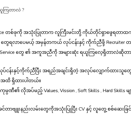
 ရယူကြတာလဲ ?
vice တစ်ခုကို အသုံးပြုတာက လူကြီးမင်းတို့ ကိုယ်တိုင်ရှာဖွေရတ
ု့ CV တွေရလာပေမယ့် အမှန်တကယ် လုပ်ငန်းနှင့် ကိုက်ညီဖို့ Recru
nt Service တွေ ၏ အကူအညီကို အများဆုံး ရယူကြလေ့ရှိတာလဲဆိုတာ 
 လုပ်ငန်းနှင့်ကိုက်ညီပြီး အရည်အချင်းရှိတဲ့ အလုပ်လျှောက်ထားသ
်းအထိ ရှိထားပါတယ်။
္ပဏီ၏ လိုအပ်မည့် Values, Vission , Soft Skills , Hard Skills မ
ာဗျူးနည်းလမ်းတွေကိုအသုံးပြုပြီး CV နှင့် လူတွေ့ စစ်ဆေးခြင်း ‌တ