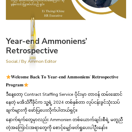
13
Year-end Ammoniens’
YEARS
Retrospective
ANNIVERSARY
Social
/ By
Ammon Editor
𝐖𝐞𝐥𝐜𝐨𝐦𝐞 𝐁𝐚𝐜𝐤 𝐓𝐨 𝐘𝐞𝐚𝐫-𝐞𝐧𝐝 𝐀𝐦𝐦𝐨𝐧𝐢𝐞𝐧𝐬’ 𝐑𝐞𝐭𝐫𝐨𝐬𝐩𝐞𝐜𝐭𝐢𝐯𝐞
𝐏𝐫𝐨𝐠𝐫𝐚𝐦
ဒီနေ့တော့ Contract Staffing Service ပိုင်းမှာ တာဝန် ထမ်းဆောင်
နေတဲ့ မအိသိင်္ဂီခိုင်က သူ့ရဲ့ 2024 တစ်နှစ်တာ လုပ်ငန်းခွင်သုံးသပ်
ချက်များကို ဖော်ပြပေးလိုက်ပါတယ်ရှင့်။
နောက်ရက်တွေမှာလည်း Ammonien တစ်ယောက်ချင်းစီရဲ့ မတူညီ
တဲ့အကြောင်းအရာတွေကို စောင့်မျှော်ဖတ်ရှုပေးပါဦးနော်။