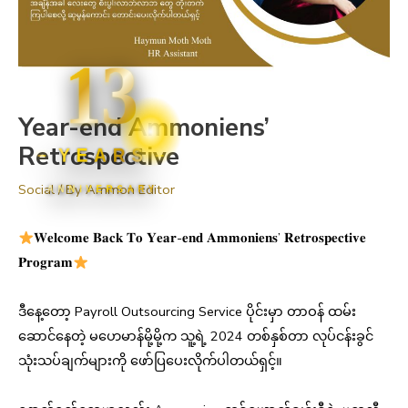
13
Year-end Ammoniens’
Retrospective
YEARS
Social
/ By
Ammon Editor
ANNIVERSARY
𝐖𝐞𝐥𝐜𝐨𝐦𝐞 𝐁𝐚𝐜𝐤 𝐓𝐨 𝐘𝐞𝐚𝐫-𝐞𝐧𝐝 𝐀𝐦𝐦𝐨𝐧𝐢𝐞𝐧𝐬’ 𝐑𝐞𝐭𝐫𝐨𝐬𝐩𝐞𝐜𝐭𝐢𝐯𝐞
𝐏𝐫𝐨𝐠𝐫𝐚𝐦
ဒီနေ့တော့ Payroll Outsourcing Service ပိုင်းမှာ တာဝန် ထမ်း
ဆောင်နေတဲ့ မဟေမာန်မို့မို့က သူ့ရဲ့ 2024 တစ်နှစ်တာ လုပ်ငန်းခွင်
သုံးသပ်ချက်များကို ဖော်ပြပေးလိုက်ပါတယ်ရှင့်။