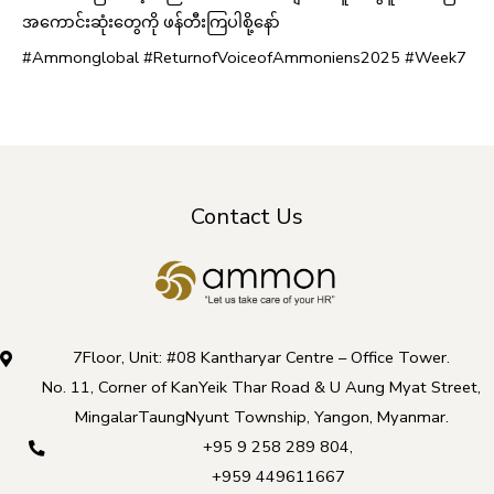
အကောင်းဆုံးတွေကို ဖန်တီးကြပါစို့နော်
#Ammonglobal #ReturnofVoiceofAmmoniens2025 #Week7
Contact Us
7Floor, Unit: #08 Kantharyar Centre – Office Tower.
No. 11, Corner of KanYeik Thar Road & U Aung Myat Street,
MingalarTaungNyunt Township, Yangon, Myanmar.
+95 9 258 289 804
,
+959 449611667