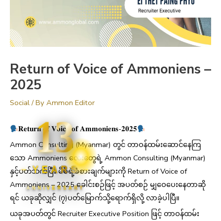
Return of Voice of Ammoniens –
2025
Social
/ By
Ammon Editor
13
𝐑𝐞𝐭𝐮𝐫𝐧 𝐨𝐟 𝐕𝐨𝐢𝐜𝐞 𝐨𝐟 𝐀𝐦𝐦𝐨𝐧𝐢𝐞𝐧𝐬-𝟐𝟎𝟐𝟓
Ammon Consulting (Myanmar) တွင် တာဝန်ထမ်းဆောင်နေကြ
သော Ammoniens လေးတွေရဲ့ Ammon Consulting (Myanmar)
YEARS
နှင့်ပတ်သက်ပြီး မိမိရဲ့ခံစားချက်များကို Return of Voice of
Ammoniens – 2025 ခေါင်းစဉ်ဖြင့် အပတ်စဉ် မျှဝေပေးနေတာဆို
ANNIVERSARY
ရင် ယခုဆိုလျှင် (၇)ပတ်မြောက်သို့ရောက်ရှိလို့ လာခဲ့ပါပြီ။
ယခုအပတ်တွင် Recruiter Executive Position ဖြင့် တာဝန်ထမ်း