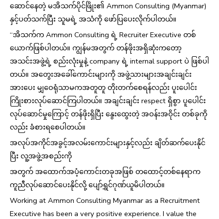
ဆောင်နေတဲ့ မအိသက်ပိုင်ဖြိုး၏ Ammon Consulting (Myanmar)
နှင့်ပတ်သက်ပြီး သူမရဲ့ အသံကို ဖော်ပြပေးလိုက်ပါတယ်။
“အိသက်က Ammon Consulting ရဲ့ Recruiter Executive တစ်
ယောက်ဖြစ်ပါတယ်။ ကျွန်မအတွက် တန်ဖိုးအရှိဆုံးကတော့
အသင်းအဖွဲ့ရဲ့ စည်းလုံးမှုနဲ့ company ရဲ့ internal support ပဲ ဖြစ်ပါ
တယ်။ အတွေးအခေါ်ကောင်းများကို အဖွဲ့သားများအချင်းချင်း
အားပေး မျှဝေရုံသာမကအတူတူ တိုးတက်စေရန်လည်း ပူးပေါင်း
ကြိုးစားလုပ်ဆောင်ကြပါတယ်။ အချင်းချင်း respect ရှိစွာ ပူပေါင်း
လုပ်ဆောင်မှုကြောင့် တန်ဖိုးရှိပြီး နွေးထွေးတဲ့ အဝန်းအဝိုင်း တစ်ခုကို
လည်း ခံစားရစေပါတယ်။
အလုပ်အကိုင်အခွင့်အလမ်းကောင်းများနှင့်လည်း ချိတ်ဆက်ပေးနိုင်
ပြီး လူ့အဖွဲ့အစည်းကို
အတွက် အထောက်အပံ့ကောင်းတခုအဖြစ် တထောင့်တစ်နေရာက
ကူညီလုပ်ဆောင်ပေးနိုင်လို့ ပျော်ရွှင်ဂုဏ်ယူမိပါတယ်။
Working at Ammon Consulting Myanmar as a Recruitment
Executive has been a very positive experience. I value the