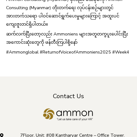
Consulting (Myanmar) တိုးတက်ရေး လုပ်ငန်းစဉ်များတွင်
အားတက်သရော ပါဝင်ဆောင်ရွက်ပေးမှုများကြောင့် အထူးပင်
ကျေးဇူးတင်ရှိပါတယ်။
ဆက်လက်ပြီးတော့လည်း Ammoniens များအတူတကွပူးပေါင်းပြီး
အကောင်းဆုံးတွေကို ဖန်တီးကြပါစို့နော်
#Ammonglobal #ReturnofVoiceofAmmoniens2025 #Week4
Contact Us
7Floor, Unit: #08 Kantharyar Centre – Office Tower.