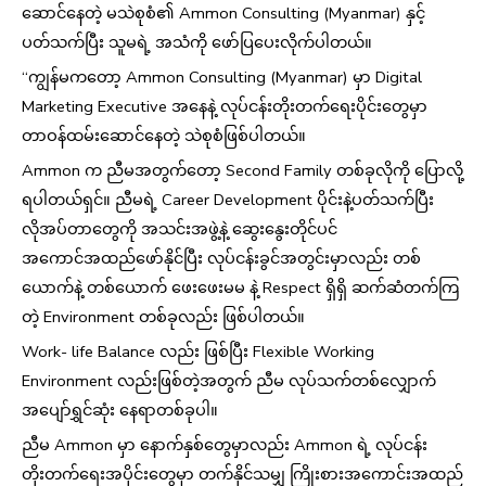
ဆောင်နေတဲ့ မသဲစုစံ၏ Ammon Consulting (Myanmar) နှင့်
ပတ်သက်ပြီး သူမရဲ့ အသံကို ဖော်ပြပေးလိုက်ပါတယ်။
“ကျွန်မကတော့ Ammon Consulting (Myanmar) မှာ Digital
Marketing Executive အနေနဲ့ လုပ်ငန်းတိုးတက်ရေးပိုင်းတွေမှာ
တာဝန်ထမ်းဆောင်နေတဲ့ သဲစုစံဖြစ်ပါတယ်။
Ammon က ညီမအတွက်တော့ Second Family တစ်ခုလိုကို ပြောလို့
ရပါတယ်ရှင်။ ညီမရဲ့ Career Development ပိုင်းနဲ့ပတ်သက်ပြီး
လိုအပ်တာတွေကို အသင်းအဖွဲ့နဲ့ ဆွေးနွေးတိုင်ပင်
အကောင်အထည်ဖော်နိုင်ပြီး လုပ်ငန်းခွင်အတွင်းမှာလည်း တစ်
ယောက်နဲ့ တစ်ယောက် ဖေးဖေးမမ နဲ့ Respect ရှိရှိ ဆက်ဆံတက်ကြ
တဲ့ Environment တစ်ခုလည်း ဖြစ်ပါတယ်။
Work- life Balance လည်း ဖြစ်ပြီး Flexible Working
Environment လည်းဖြစ်တဲ့အတွက် ညီမ လုပ်သက်တစ်လျှောက်
အပျော်ရွှင်ဆုံး နေရာတစ်ခုပါ။
ညီမ Ammon မှာ နောက်နှစ်တွေမှာလည်း Ammon ရဲ့ လုပ်ငန်း
တိုးတက်ရေးအပိုင်းတွေမှာ တက်နိုင်သမျှ ကြိုးစားအကောင်းအထည်