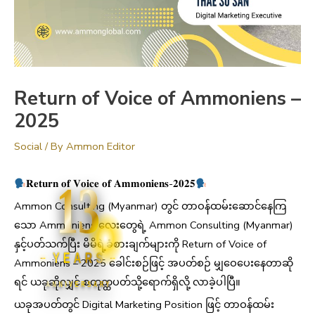
Return of Voice of Ammoniens –
2025
Social
/ By
Ammon Editor
13
𝐑𝐞𝐭𝐮𝐫𝐧 𝐨𝐟 𝐕𝐨𝐢𝐜𝐞 𝐨𝐟 𝐀𝐦𝐦𝐨𝐧𝐢𝐞𝐧𝐬-𝟐𝟎𝟐𝟓
Ammon Consulting (Myanmar) တွင် တာဝန်ထမ်းဆောင်နေကြ
သော Ammoniens လေးတွေရဲ့ Ammon Consulting (Myanmar)
နှင့်ပတ်သက်ပြီး မိမိရဲ့ခံစားချက်များကို Return of Voice of
YEARS
Ammoniens – 2025 ခေါင်းစဉ်ဖြင့် အပတ်စဉ် မျှဝေပေးနေတာဆို
ရင် ယခုဆိုလျှင် စတုတ္ထပတ်သို့ရောက်ရှိလို့ လာခဲ့ပါပြီ။
ANNIVERSARY
ယခုအပတ်တွင် Digital Marketing Position ဖြင့် တာဝန်ထမ်း