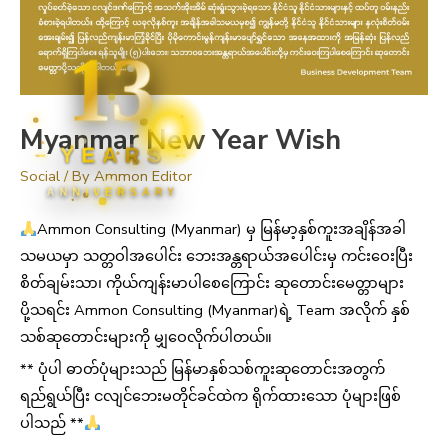
13
Myanmar New Year Wish
YEARS
Social
/ By
Ammon Editor
ANNIVERSARY
Ammon Consulting (Myanmar) မှ မြန်မာ့နှစ်ကူးအချိန်အခါ
သမယမှာ သတ္တဝါအပေါင်း ဘေးအန္တရာယ်အပေါင်းမှ ကင်းဝေးပြီး
စိတ်ချမ်းသာ၊ ကိုယ်ကျန်းမာပါစေကြောင်း ဆုတောင်းမေတ္တာများ
ပို့သရင်း Ammon Consulting (Myanmar)ရဲ့ Team အလိုက် နှစ်
သစ်ဆုတောင်းများကို မျှဝေလိုက်ပါတယ်။
** ပုံပါ ဓာတ်ပုံများသည် မြန်မာနှစ်သစ်ကူးဆုတောင်းအတွက်
ရည်ရွယ်ပြီး ငလျင်ဘေးမတိုင်ခင်ထဲက ရိုက်ထားသော ပုံများဖြစ်
ပါသည် **