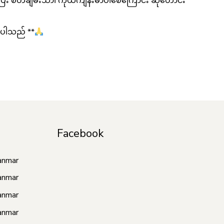
ီး စိတ်ချမ်းသာ၊ ကိုယ်ကျန်းမာပါစေကြောင်း ဆုတောင်း
စ်ပါသည် **
Facebook
anmar
anmar
anmar
anmar