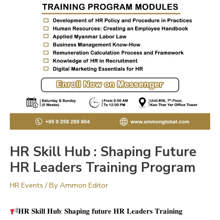
HR Skill Hub : Shaping Future
HR Leaders Training Program
HR Events
/ By
Ammon Editor
𝐇𝐑 𝐒𝐤𝐢𝐥𝐥 𝐇𝐮𝐛: 𝐒𝐡𝐚𝐩𝐢𝐧𝐠 𝐟𝐮𝐭𝐮𝐫𝐞 𝐇𝐑 𝐋𝐞𝐚𝐝𝐞𝐫𝐬 𝐓𝐫𝐚𝐢𝐧𝐢𝐧𝐠