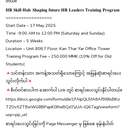
တယ်။
𝐇𝐑 𝐒𝐤𝐢𝐥𝐥 𝐇𝐮𝐛: 𝐒𝐡𝐚𝐩𝐢𝐧𝐠 𝐟𝐮𝐭𝐮𝐫𝐞 𝐇𝐑 𝐋𝐞𝐚𝐝𝐞𝐫𝐬 𝐓𝐫𝐚𝐢𝐧𝐢𝐧𝐠 𝐏𝐫𝐨𝐠𝐫𝐚𝐦
==================
Start Date – 17 May 2025
Time -9:00 AM to 12:00 PM (Saturday and Sunday)
Duration – 5 Weeks
Location – Unit #08,7 Floor, Kan Thar Yar Office Tower
Training Program Fee – 250,000 MMK (10% Off for Old
Students(
သင်တန်းသား အကန့်အသတ်ရှိသောကြောင့် အမြန်ဆုံးစာရင်းပေး
သွင်းလိုက်ပါ
စိတ်ဝင်စားပါက အောက်ပါ Link တွင် စာရင်းပေးသွင်းနိုင်ပါတယ်။
https://docs.google.com/forms/d/e/1FAIpQLSfA8Af9X8sBKo
TZOvSZTBxiWG8BPapK0RwBQzI7yUA-lQ6Tag/viewform?
usp=pp_url
စာရင်းပေးသွင်းခြင်းကို Page Messenger မှ ဖြစ်စေ ဖုန်းနံပါတ်