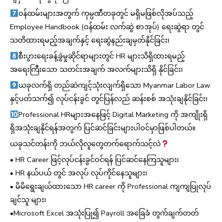
ဝန်ထမ်းများအတွက် ကုမ္ပဏီတခုတွင် မရှိမဖြစ်လိုအပ်သည့်
Employee Handbook (ဝန်ထမ်း လက်ဆွဲ စာအုပ်) ရေးဆွဲရာ တွင်
သတိထားရမည့်အချက်နှင့် ရေးဆွဲနည်းချမှတ်နိုင်ခြင်း၊
စီးပွားရေးခန့်ခွဲမှုဆိုင်ရာများတွင် HR များသိရှိထားရမည့်
အရေးကြီးသော သတင်းအချက် အလက်များသိရှိ နိုင်ခြင်း၊
ယခုလက်ရှိ တည်ဆဲကျင့်သုံးလျက်ရှိသော Myanmar Labor Law
နှင့်ပတ်သက်၍ လုပ်ငန်းခွင် တွင်ပြန်လည် ဆန်းစစ် အသုံးချနိုင်ခြင်း၊
Professional HRများအနေဖြင့် Digital Marketing ကို အကျိုးရှိ
ရှိအသုံးချနိုင်ရန်အတွက် ပြင်ဆင်ခြင်းများပါဝင်မှာဖြစ်ပါတယ်။
ယခုသင်တန်းကို ဘယ်လိုလူတွေတက်ရောက်သင့်လဲ
• HR Career ဖြင့်လုပ်ငန်းခွင်ဝင်ရန် ပြင်ဆင်နေကြသူများ၊
• HR နယ်ပယ် တွင် အလုပ် လုပ်ကိုင်နေသူများ၊
• မိမိရွေးချယ်ထားသော HR career ကို Professional ကျကျပြုလုပ်
ချင်သူ များ၊
•Microsoft Excel အသုံးပြု၍ Payroll အခြေခံ တွက်ချက်တတ်