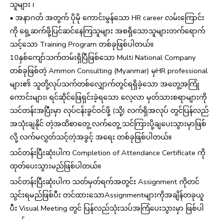
သူများ ၊
• အနာဂတ် အတွက် ပိုမို ကောင်းမွန်သော HR career လမ်းကြောင်း
ကို ရှေ့ဆက်ဖို့ပြင်ဆင်နေကြသူများ အစရှိသောသူများတက်ရောက်
သင့်သော Training Program တစ်ခုဖြစ်ပါတယ်။
10နှစ်ကျော်သက်တမ်းရှိပြီဖြစ်သော Multi National Company
တစ်ခုဖြစ်တဲ့ Ammon Consulting (Myanmar) မှHR professional
များ၏ သူတို့လုပ်သက်တစ်လျှောက်တွင်ရရှိခဲ့သော အတွေ့အကြုံ
ကောင်းများ၊ ရင်ဆိုင်ဖြေရှင်းခဲ့ရသော လေ့လာ မှတ်သားစရာများကို
သင်တန်းအပြီးမှာ လုပ်ငန်းခွင်ဝင်ဖို့ (သို့) လက်ရှိအလုပ် တွင်ပြန်လည်
အသုံးချနိုင် တဲ့အထိစာတွေ့ လက်တွေ့ သင်ကြားပို့ချပေးသွားမှာဖြစ်
လို့ လက်မလွှတ်သင့်တဲ့အခွင့် အရေး တစ်ခုဖြစ်ပါတယ်။
သင်တန်းပြီးဆုံးပါက Completion of Attendance Certificate ကို
ထုတ်ပေးသွားမည်ဖြစ်ပါတယ်။
သင်တန်းပြီးဆုံးပါက သတ်မှတ်ရက်အတွင်း Assignment ကိုတင်
သွင်းရမည်ဖြစ်ပီး တင်ထားသောAssignmentများကိုအချိန်တခုယူ
ပီး Visual Meeting တွင် ပြန်လည်သုံးသပ်အကြံပေးသွားမှာ ဖြစ်ပါ