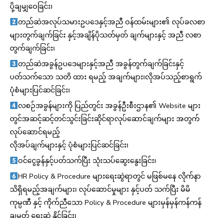
ပို့ချမျှဝေခြင်း၊
တည်ဆဲအလုပ်သမားဥပဒေနှင့်အညီ ဝန်ထမ်းများ၏ လုပ်ခလစာ
များတွက်ချက်ခြင်း နှင့်အချိန်ပိုသတ်မှတ် ချက်များနှင့် အညီ လစာ
တွက်ချက်ခြင်း၊
တည်ဆဲအခွန်ဥပဒေများနှင့်အညီ အခွန်တွက်ချက်ခြင်းနှင့်
ပတ်သက်သော သတိ ထား ရမည့် အချက်များ၊လိုအပ်သည့်စာရွက်
ပုံစံများပြင်ဆင်ခြင်း၊
လစဉ်အခွန်များကို ပြည်တွင်း အခွန်ဦးစီးဌာန၏ Website များ
တွင်အဆင့်ဆင့်တင်သွင်းခြင်းဆိုင်ရာလုပ်ဆောင်ချက်များ အတွက်
လုပ်ဆောင်ရမည့်
လိုအပ်ချက်များနှင့် ပုံစံများပြင်ဆင်ခြင်း၊
ဝင်ငွေခွန်နှင့်ပတ်သက်ပြီး သုံးသပ်ဆွေးနွေးခြင်း၊
HR Policy & Procedure များရေးဆွဲရာတွင် မဖြစ်မနေ လိုက်နာ
သိရှိရမည့်အချက်များ၊ လုပ်ဆောင်မှုများ နှင့်ပတ် သက်ပြီး မိမိ
ကုမ္ပဏီ နှင့် ကိုက်ညီသော Policy & Procedure များမှန်မှန်ကန်ကန်
ချမှတ် ရေးဆွဲ နိုင်ခြင်း၊