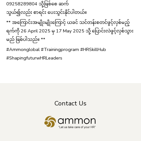
09258289804 သို့ဖြစ်စေ ဆက်
သွယ်၍လည်း စာရင်း ပေးသွင်းနိုင်ပါတယ်။
** အကြောင်းအမျိုးမျိုးကြောင့် ယခင် သင်တန်းစတင်ဖွင့်လှစ်မည့်
ရက်ကို 26 April 2025 မှ 17 May 2025 သို့ ပြောင်းလဲဖွင့်လှစ်သွား
မည် ဖြစ်ပါသည်။ **
#Ammonglobal #Trainingprogram #HRSkillHub
#ShapingfuturwHRLeaders
Contact Us