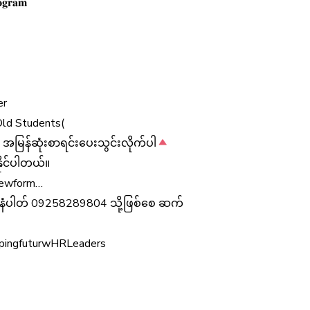
𝐨𝐠𝐫𝐚𝐦
er
Old Students(
မြန်ဆုံးစာရင်းပေးသွင်းလိုက်ပါ
ိုင်ပါတယ်။
iewform…
န်းနံပါတ် 09258289804 သို့ဖြစ်စေ ဆက်
pingfuturwHRLeaders