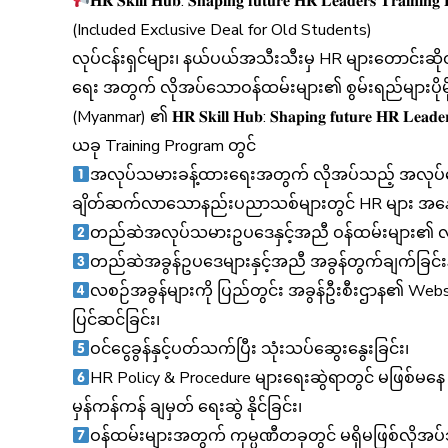
𝐇𝐑 𝐒𝐤𝐢𝐥𝐥 𝐇𝐮𝐛: 𝐒𝐡𝐚𝐩𝐢𝐧𝐠 𝐟𝐮𝐭𝐮𝐫𝐞 𝐇𝐑 𝐋𝐞𝐚𝐝𝐞𝐫𝐬 𝐓𝐫𝐚𝐢𝐧𝐢𝐧
(Included Exclusive Deal for Old Students)
လုပ်ငန်းရှင်များ၊ နယ်ပယ်အသီးသီးမှ HR များတောင်းဆိုထ
ရေး အတွက် လိုအပ်သောဝန်ထမ်းများ၏ စွမ်းရည်များပိုမို
(Myanmar) ၏ 𝐇𝐑 𝐒𝐤𝐢𝐥𝐥 𝐇𝐮𝐛: 𝐒𝐡𝐚𝐩𝐢𝐧𝐠 𝐟𝐮𝐭𝐮𝐫𝐞 𝐇𝐑 
ယခု Training Program တွင်
အလုပ်သမားခန့်ထားရေးအတွက် လိုအပ်သည့် အလုပ်ခေါ်စာ
ချိတ်ဆက်လာသောနည်းပညာသစ်များတွင် HR များ အနေဖြင့
တည်ဆဲအလုပ်သမားဥပဒေနှင့်အညီ ဝန်ထမ်းများ၏ လုပ်ခ
တည်ဆဲအခွန်ဥပဒေများနှင့်အညီ အခွန်တွက်ချက်ခြင်း
လစဉ်အခွန်များကို ပြည်တွင်း အခွန်ဦးစီးဌာန၏ Websit
ပြင်ဆင်ခြင်း၊
ဝင်ငွေခွန်နှင့်ပတ်သက်ပြီး သုံးသပ်ဆွေးနွေးခြင်း၊
HR Policy & Procedure များရေးဆွဲရာတွင် မဖြစ်မနေ လိ
မှန်ကန်ကန် ချမှတ် ရေးဆွဲ နိုင်ခြင်း၊
ဝန်ထမ်းများအတွက် ကုမ္ပဏီတခုတွင် မရှိမဖြစ်လိုအပ်