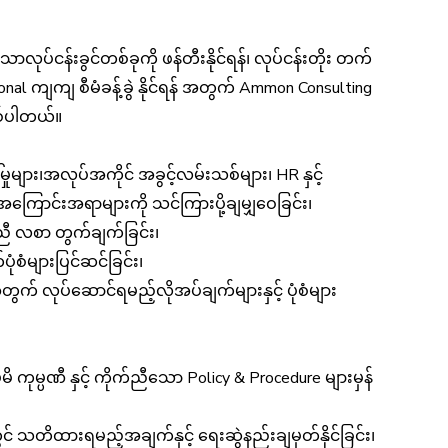
ုပ်ငန်းခွင်တစ်ခုကို ဖန်တီးနိုင်ရန်၊ လုပ်ငန်းတိုး တက်
al ကျကျ စီမံခန့်ခွဲ နိုင်ရန် အတွက် Ammon Consulting
ာ ဖြစ်ပါတယ်။
ျား၊အလုပ်အကိုင် အခွင့်လမ်းသစ်များ၊ HR နှင့်
ောင်းအရာများကို သင်ကြားပို့ချမျှဝေခြင်း၊
ညီ လစာ တွက်ချက်ခြင်း၊
စံများပြင်ဆင်ခြင်း၊
က် လုပ်ဆောင်ရမည့်လိုအပ်ချက်များနှင့် ပုံစံများ
 ကုမ္ပဏီ နှင့် ကိုက်ညီသော Policy & Procedure များမှန်
 သတိထားရမည့်အချက်နှင့် ရေးဆွဲနည်းချမှတ်နိုင်ခြင်း၊