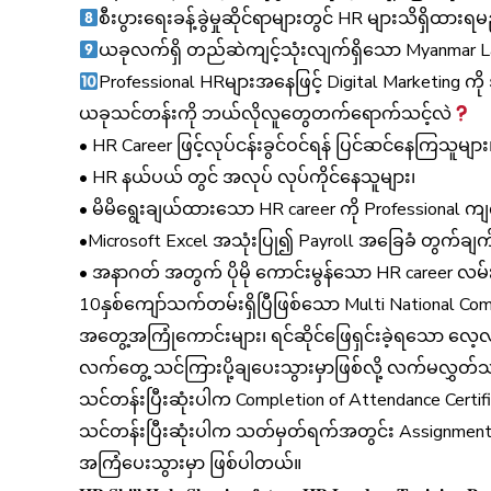
စီးပွားရေးခန့်ခွဲမှုဆိုင်ရာများတွင် HR များသိရှိထ
ယခုလက်ရှိ တည်ဆဲကျင့်သုံးလျက်ရှိသော Myanmar Labo
Professional HRများအနေဖြင့် Digital Marketing ကို 
ယခုသင်တန်းကို ဘယ်လိုလူတွေတက်ရောက်သင့်လဲ
• HR Career ဖြင့်လုပ်ငန်းခွင်ဝင်ရန် ပြင်ဆင်နေကြသူများ
• HR နယ်ပယ် တွင် အလုပ် လုပ်ကိုင်နေသူများ၊
• မိမိရွေးချယ်ထားသော HR career ကို Professional ကျက
•Microsoft Excel အသုံးပြု၍ Payroll အခြေခံ တွက်ချ
• အနာဂတ် အတွက် ပိုမို ကောင်းမွန်သော HR career လမ
10နှစ်ကျော်သက်တမ်းရှိပြီဖြစ်သော Multi National Co
အတွေ့အကြုံကောင်းများ၊ ရင်ဆိုင်ဖြေရှင်းခဲ့ရသော လေ့လာ 
လက်တွေ့ သင်ကြားပို့ချပေးသွားမှာဖြစ်လို့ လက်မလွှတ်သ
သင်တန်းပြီးဆုံးပါက Completion of Attendance Certi
သင်တန်းပြီးဆုံးပါက သတ်မှတ်ရက်အတွင်း Assignment 
အကြံပေးသွားမှာ ဖြစ်ပါတယ်။