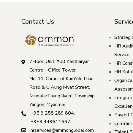
Contact Us
Servic
Strategi
HR Audi
Service
7Floor, Unit: #08 Kantharyar
HR Consu
Centre – Office Tower.
HR Solut
No. 11, Corner of KanYeik Thar
Organizat
Road & U Aung Myat Street,
Assessm
MingalarTaungNyunt Township,
Integrat
Yangon, Myanmar.
Excellen
+95 9 258 289 804
,
Payroll 
+959 449611667
Contract
hrservices@ammonglobal.com
Talent S