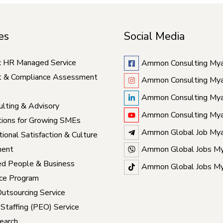
es
Social Media
c HR Managed Service
Ammon Consulting My
t & Compliance Assessment
Ammon Consulting My
Ammon Consulting My
lting & Advisory
Ammon Consulting My
ions for Growing SMEs
Ammon Global Job My
ional Satisfaction & Culture
ent
Ammon Global Jobs M
ed People & Business
Ammon Global Jobs M
ce Program
Outsourcing Service
 Staffing (PEO) Service
earch