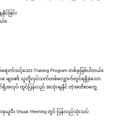
ိုင်ခြင်း
တယ်။
က်ရောက်သင့်သော Training Program တစ်ခုဖြစ်ပါတယ်။
nal များ၏ သူတို့လုပ်သက်တစ်လျှောက်တွင်ရရှိခဲ့သော
က်ရှိအလုပ် တွင်ပြန်လည် အသုံးချနိုင် တဲ့အထိစာတွေ့
ယူပီး Visual Meeting တွင် ပြန်လည်သုံးသပ်