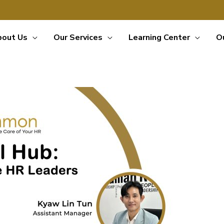
bout Us
Our Services
Learning Center
O