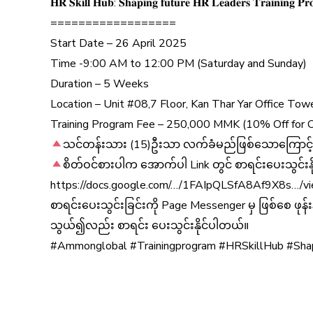
𝐇𝐑 𝐒𝐤𝐢𝐥𝐥 𝐇𝐮𝐛: 𝐒𝐡𝐚𝐩𝐢𝐧𝐠 𝐟𝐮𝐭𝐮𝐫𝐞 𝐇𝐑 𝐋𝐞𝐚𝐝𝐞𝐫𝐬 𝐓𝐫𝐚𝐢𝐧𝐢𝐧𝐠 𝐏𝐫
==================
Start Date – 26 April 2025
Time -9:00 AM to 12:00 PM (Saturday and Sunday)
Duration – 5 Weeks
Location – Unit #08,7 Floor, Kan Thar Yar Office Tow
Training Program Fee – 250,000 MMK (10% Off for 
သင်တန်းသား (15)ဦးသာ လက်ခံမည်ဖြစ်သောကြောင့် အ
စိတ်ဝင်စားပါက အောက်ပါ Link တွင် စာရင်းပေးသွင်းန
https://docs.google.com/…/1FAIpQLSfA8Af9X8s…/v
စာရင်းပေးသွင်းခြင်းကို Page Messenger မှ ဖြစ်စေ ဖု
သွယ်၍လည်း စာရင်း ပေးသွင်းနိုင်ပါတယ်။
#Ammonglobal #Trainingprogram #HRSkillHub #Sha