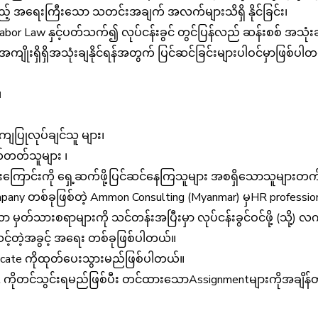
ားရမည့် အရေးကြီးသော သတင်းအချက် အလက်များသိရှိ နိုင်ခြင်း၊
r Law နှင့်ပတ်သက်၍ လုပ်ငန်းခွင် တွင်ပြန်လည် ဆန်းစစ် အသုံးချန
အကျိုးရှိရှိအသုံးချနိုင်ရန်အတွက် ပြင်ဆင်ခြင်းများပါဝင်မှာဖြစ်ပါ
၊
ျပြုလုပ်ချင်သူ များ၊
က်တတ်သူများ ၊
်းကြောင်းကို ရှေ့ဆက်ဖို့ပြင်ဆင်နေကြသူများ အစရှိသောသူများတ
mpany တစ်ခုဖြစ်တဲ့ Ammon Consulting (Myanmar) မှHR professio
မှတ်သားစရာများကို သင်တန်းအပြီးမှာ လုပ်ငန်းခွင်ဝင်ဖို့ (သို့) လ
င့်တဲ့အခွင့် အရေး တစ်ခုဖြစ်ပါတယ်။
ficate ကိုထုတ်ပေးသွားမည်ဖြစ်ပါတယ်။
ကိုတင်သွင်းရမည်ဖြစ်ပီး တင်ထားသောAssignmentများကိုအချိန်တခု