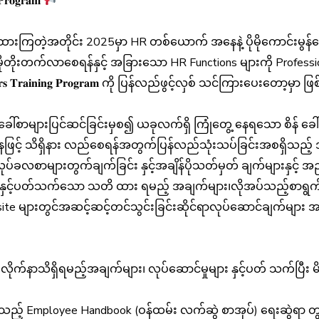
 𝐏𝐫𝐨𝐠𝐫𝐚𝐦
ားကြတဲ့အတိုင်း 2025မှာ HR တစ်ယောက် အနေနဲ့ ပိုမိုကောင်းမွန်သောလ
တိုးတက်လာစေရန်နှင့် အခြားသော HR Functions များကို Profession
𝐞𝐚𝐝𝐞𝐫𝐬 𝐓𝐫𝐚𝐢𝐧𝐢𝐧𝐠 𝐏𝐫𝐨𝐠𝐫𝐚𝐦 ကို ပြန်လည်ဖွင့်လှစ် သင်ကြားပေးတော့မှ
များပြင်ဆင်ခြင်းမှစ၍ ယခုလက်ရှိ ကြုံတွေ့ နေရသော စိန် ခေါ်မှုမ
် သိရှိနား လည်စေရန်အတွက်ပြန်လည်သုံးသပ်ခြင်းအစရှိသည့် အကြ
လစာများတွက်ချက်ခြင်း နှင့်အချိန်ပိုသတ်မှတ် ချက်များနှင့် အ
နှင့်ပတ်သက်သော သတိ ထား ရမည့် အချက်များ၊လိုအပ်သည့်စာရွက်ပုံ
e များတွင်အဆင့်ဆင့်တင်သွင်းခြင်းဆိုင်ရာလုပ်ဆောင်ချက်များ အတွ
ုက်နာသိရှိရမည့်အချက်များ၊ လုပ်ဆောင်မှုများ နှင့်ပတ် သက်ပြီး မိမိ
သည့် Employee Handbook (ဝန်ထမ်း လက်ဆွဲ စာအုပ်) ရေးဆွဲရာ တွင်