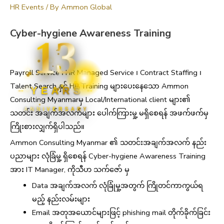
HR Events
/ By
Ammon Global
Cyber-hygiene Awareness Training
13
Payroll Service ၊ HR Managed Service ၊ Contract Staffing ၊
Talent Search နှင့် HR Training များပေးနေသော Ammon
YEARS
Consulting Myanmarမှ Local/International client များ၏
ANNIVERSARY
သတင်း အချက်အလက်များ ပေါက်ကြားမှု့ မရှိစေရန် အဖက်ဖက်မှ
ကြိုးစားလျှက်ရှိပါသည်။
Ammon Consulting Myanmar ၏ သတင်းအချက်အလက် နည်း
ပညာများ လုံခြံမှု့ ရှိစေရန် Cyber-hygiene Awareness Training
အား IT Manager, ကိုသီဟ သက်ဇော် မှ
Data အချက်အလက် လုံခြုံမှု့အတွက် ကြိုတင်ကာကွယ်ရ
မည့် နည်းလမ်းများ
Email အတုအယောင်များဖြင့် phishing mail တိုက်ခိုက်ခြင်း