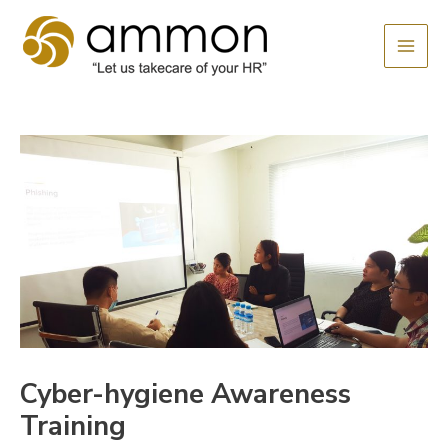
Skip
MAI
to
MEN
content
Cyber-hygiene Awareness
Training