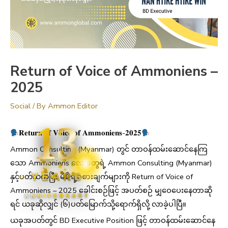
Return of Voice of Ammoniens –
2025
Social
/ By
Ammon Editor
13
𝐑𝐞𝐭𝐮𝐫𝐧 𝐨𝐟 𝐕𝐨𝐢𝐜𝐞 𝐨𝐟 𝐀𝐦𝐦𝐨𝐧𝐢𝐞𝐧𝐬-𝟐𝟎𝟐𝟓
Ammon Consulting (Myanmar) တွင် တာဝန်ထမ်းဆောင်နေကြ
သော Ammoniens လေးတွေရဲ့ Ammon Consulting (Myanmar)
YEARS
နှင့်ပတ်သက်ပြီး မိမိရဲ့ခံစားချက်များကို Return of Voice of
Ammoniens – 2025 ခေါင်းစဉ်ဖြင့် အပတ်စဉ် မျှဝေပေးနေတာဆို
ANNIVERSARY
ရင် ယခုဆိုလျှင် (၆)ပတ်မြောက်သို့ရောက်ရှိလို့ လာခဲ့ပါပြီ။
ယခုအပတ်တွင် BD Executive Position ဖြင့် တာဝန်ထမ်းဆောင်နေ