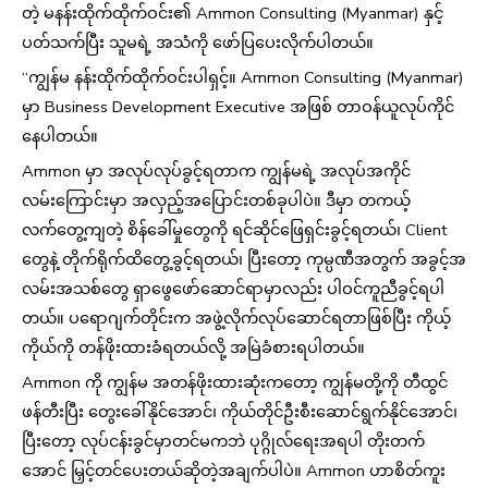
တဲ့ မနန်းထိုက်ထိုက်ဝင်း၏ Ammon Consulting (Myanmar) နှင့်
ပတ်သက်ပြီး သူမရဲ့ အသံကို ဖော်ပြပေးလိုက်ပါတယ်။
“ကျွန်မ နန်းထိုက်ထိုက်ဝင်းပါရှင့်။ Ammon Consulting (Myanmar)
မှာ Business Development Executive အဖြစ် တာဝန်ယူလုပ်ကိုင်
နေပါတယ်။
Ammon မှာ အလုပ်လုပ်ခွင့်ရတာက ကျွန်မရဲ့ အလုပ်အကိုင်
လမ်းကြောင်းမှာ အလှည့်အပြောင်းတစ်ခုပါပဲ။ ဒီမှာ တကယ့်
လက်တွေ့ကျတဲ့ စိန်ခေါ်မှုတွေကို ရင်ဆိုင်ဖြေရှင်းခွင့်ရတယ်၊ Client
တွေနဲ့ တိုက်ရိုက်ထိတွေ့ခွင့်ရတယ်၊ ပြီးတော့ ကုမ္ပဏီအတွက် အခွင့်အ
လမ်းအသစ်တွေ ရှာဖွေဖော်ဆောင်ရာမှာလည်း ပါဝင်ကူညီခွင့်ရပါ
တယ်။ ပရောဂျက်တိုင်းက အဖွဲ့လိုက်လုပ်ဆောင်ရတာဖြစ်ပြီး ကိုယ့်
ကိုယ်ကို တန်ဖိုးထားခံရတယ်လို့ အမြဲခံစားရပါတယ်။
Ammon ကို ကျွန်မ အတန်ဖိုးထားဆုံးကတော့ ကျွန်မတို့ကို တီထွင်
ဖန်တီးပြီး တွေးခေါ်နိုင်အောင်၊ ကိုယ်တိုင်ဦးစီးဆောင်ရွက်နိုင်အောင်၊
ပြီးတော့ လုပ်ငန်းခွင်မှာတင်မကဘဲ ပုဂ္ဂိုလ်ရေးအရပါ တိုးတက်
အောင် မြှင့်တင်ပေးတယ်ဆိုတဲ့အချက်ပါပဲ။ Ammon ဟာစိတ်ကူး