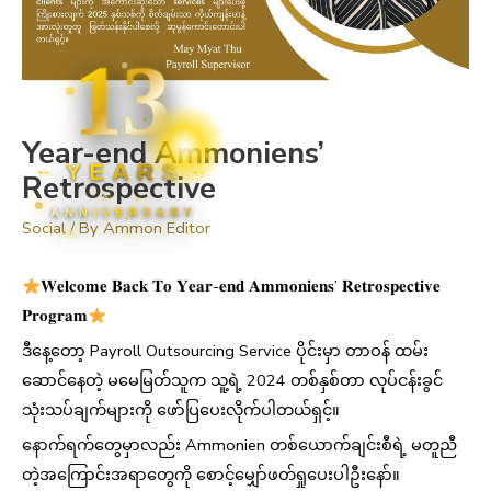
13
Year-end Ammoniens’
YEARS
Retrospective
ANNIVERSARY
Social
/ By
Ammon Editor
𝐖𝐞𝐥𝐜𝐨𝐦𝐞 𝐁𝐚𝐜𝐤 𝐓𝐨 𝐘𝐞𝐚𝐫-𝐞𝐧𝐝 𝐀𝐦𝐦𝐨𝐧𝐢𝐞𝐧𝐬’ 𝐑𝐞𝐭𝐫𝐨𝐬𝐩𝐞𝐜𝐭𝐢𝐯𝐞
𝐏𝐫𝐨𝐠𝐫𝐚𝐦
ဒီနေ့တော့ Payroll Outsourcing Service ပိုင်းမှာ တာဝန် ထမ်း
ဆောင်နေတဲ့ မမေမြတ်သူက သူ့ရဲ့ 2024 တစ်နှစ်တာ လုပ်ငန်းခွင်
သုံးသပ်ချက်များကို ဖော်ပြပေးလိုက်ပါတယ်ရှင့်။
နောက်ရက်တွေမှာလည်း Ammonien တစ်ယောက်ချင်းစီရဲ့ မတူညီ
တဲ့အကြောင်းအရာတွေကို စောင့်မျှော်ဖတ်ရှုပေးပါဦးနော်။