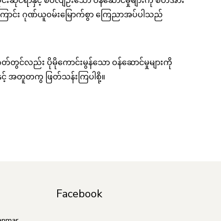
်းဆိုင်ရာနှင့် စပ်လျဉ်းသော ဝန်ဆောင်မှုများကို စိတ်အား
စ်ကြောင်း ဂုဏ်ယူဝမ်းမြောက်စွာ ကြေညာအပ်ပါသည်
တ်တွင်လည်း ပိုမိုကောင်းမွန်သော ဝန်ဆောင်မှုများကို
ှင့် အတူတကွ ဖြတ်သန်းကြပါစို့။
Facebook
anmar