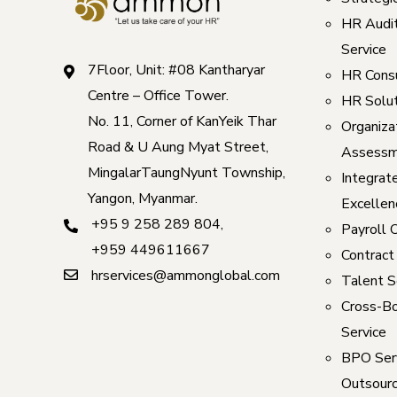
HR Audi
Service
7Floor, Unit: #08 Kantharyar
HR Consu
Centre – Office Tower.
HR Solut
No. 11, Corner of KanYeik Thar
Organizat
Road & U Aung Myat Street,
Assessm
MingalarTaungNyunt Township,
Integrat
Yangon, Myanmar.
Excellen
+95 9 258 289 804
,
Payroll 
+959 449611667
Contract
hrservices@ammonglobal.com
Talent S
Cross-Bo
Service
BPO Serv
Outsourc