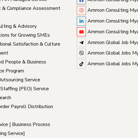
t & Compliance Assessment
Ammon Consulting My
Ammon Consulting My
lting & Advisory
Ammon Consulting My
ions for Growing SMEs
Ammon Global Job My
ional Satisfaction & Culture
ent
Ammon Global Jobs M
ed People & Business
Ammon Global Jobs M
ce Program
Outsourcing Service
 Staffing (PEO) Service
earch
rder Payroll Distribution
ice [ Business Process
ing Service]