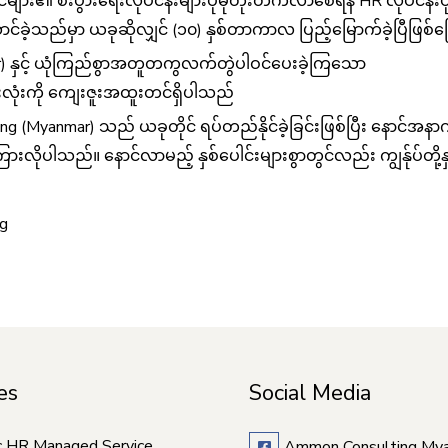
ျား၏ စီးပွားရေးလုပ်ငန်းများပိုမိုတိုးတက်လာစေရန် HR လုပ်ငန်းပိုင
င်ခဲ့သည်မှာ ယခုဆိုလျှင် (၁၀) နှစ်တာကာလ ပြည့်‌မြောက်ခဲ့ပြီဖြ
r) နှင့် ယုံကြည်စွာအတူတကွလက်တွဲပါဝင်ပေးခဲ့ကြသော
ားလုံးကို ကျေးဇူးအထူးတင်ရှိပါသည်
g (Myanmar) သည် ယခုတိုင် ရပ်တည်နိုင်ခဲ့ခြင်းဖြစ်ပြီး နောင်အနာဂ
ုပါသည်။ နောင်လာမည့် နှစ်ပေါင်းများစွာတွင်လည်း ကျွန်ုပ်တို့န
g
es
Social Media
c HR Managed Service
Ammon Consulting My