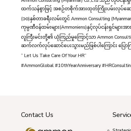
Ammon Consulting (Myanmar) Co.,Ltd သည် လုပ်ငန်းရှင်မ
ထက်သန်စွာဖြင့် အစဉ်တစိုက်အားထုတ်ကြိုးပမ်းလုပ်ဆော
(၁၀)နှစ်တာခရီးလမ်းတွင် Ammon Consulting (Myanma
ကုမ္ပဏီဝန်ထမ်းများ(Ammoniens)နှင့်လုပ်ငန်းရှင်များအ
လူကြီးမင်းတို့၏ ယုံကြည်မှုကြောင့်သာ Ammon Consultin
ဆက်လက်လုပ်ဆောင်ပေးသွားမည်ဖြစ်ပါကြောင်း ပြောကြားလိ
” Let Us Take Care Of Your HR”
#AmmonGlobal #10thYearAnniversary #HRConsultin
Contact Us
Servic
Strategi