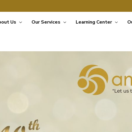
bout Us
Our Services
Learning Center
O