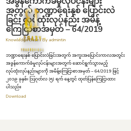
အခွန်ကောက်ခံမှုလုပ်ငန်းများ
13
အတွက် ဘဏ္ဍာရေးနှစ် ပြောင်းလဲ
ခြင်း လုပ်ထုံးလုပ်နည်း အမိန့်
ကြေငြာစာအမှတ် – 64/2019
YEARS
Knowledge Base
/ By
admintin
ANNIVERSARY
ဘဏ္ဍာရေးနှစ် ပြောင်းလဲခြင်းအတွက် အကူးအပြောင်းကာလအတွင်း
အခွန်ကောက်ခံမှုလုပ်ငန်းများအတွက် ဆောင်ရွက်သွားမည့်
လုပ်ထုံးလုပ်နည်းများကို အမိန့်ကြေငြာစာအမှတ် – 64/2019 ဖြင့်
၂၀၁၉ ခုနှစ်၊ သြဂုတ်လ (၅) ရက် နေ့တွင် ထုတ်ပြန်ကြေငြာထား
ပါသည်။
Download